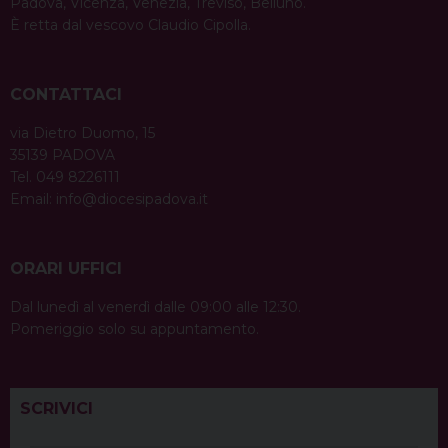
Padova, Vicenza, Venezia, Treviso, Belluno.
È retta dal vescovo Claudio Cipolla.
CONTATTACI
via Dietro Duomo, 15
35139 PADOVA
Tel. 049 8226111
Email:
info@diocesipadova.it
ORARI UFFICI
Dal lunedì al venerdì dalle 09:00 alle 12:30.
Pomeriggio solo su appuntamento.
SCRIVICI