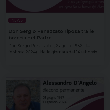
NEWS
Don Sergio Penazzato riposa tra le
braccia del Padre
Don Sergio Penazzato (16 agosto 1936 – 14
febbraio 2024) Nella giornata del 14 febbraio
2024 è deceduto presso l’Opera della
Provvidenza S. Antonio don Sergio Penazzato,
all’età di 87 anni. Don Sergio era nato a Vigonovo
il 16 agosto 1936, quarto di sei figli (due maschi e
quattro femmine). Papà Attilio, contadino, e
mamma Alba avrebbero poi terminato i loro
giorni terreni a …
Continua a leggere