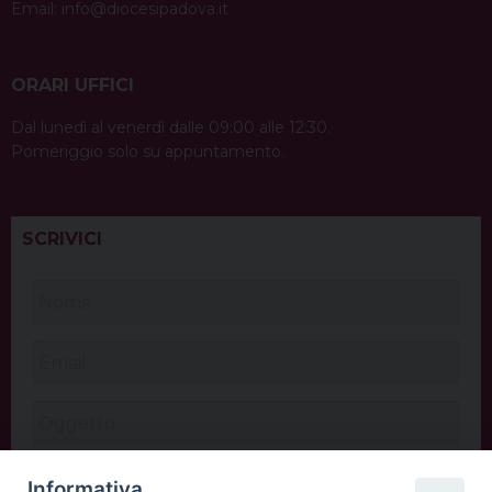
Email:
info@diocesipadova.it
ORARI UFFICI
Dal lunedì al venerdì dalle 09:00 alle 12:30.
Pomeriggio solo su appuntamento.
SCRIVICI
Informativa