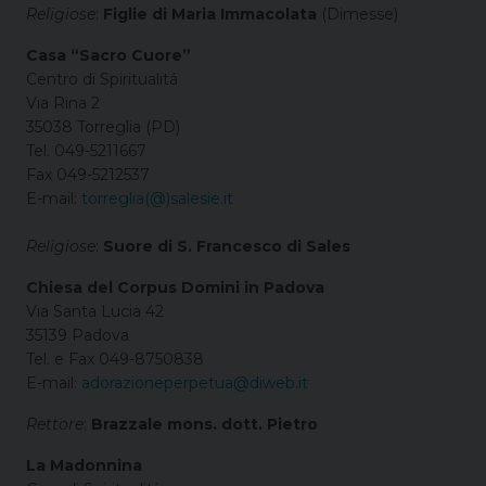
Religiose
:
Figlie di Maria Immacolata
(Dimesse)
Casa “Sacro Cuore”
Centro di Spiritualitá
Via Rina 2
35038 Torreglia (PD)
Tel. 049-5211667
Fax 049-5212537
E-mail:
torreglia(@)salesie.it
Religiose
:
Suore di S. Francesco di Sales
Chiesa del Corpus Domini in Padova
Via Santa Lucia 42
35139 Padova
Tel. e Fax 049-8750838
E-mail:
adorazioneperpetua@diweb.it
Rettore
:
Brazzale mons. dott. Pietro
La Madonnina