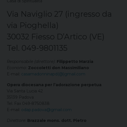
Casa di Spiritualità
Via Naviglio 27 (ingresso da
via Pioghella)
30032 Fiesso D’Artico (VE)
Tel. 049-9801135
Responsabile (direttore)
:
Filippetto Marzia
Economo
:
Zoccoletti don Massimiliano
E-mail:
casamadonninapd(@)gmail.com
Opera diocesana per l’adorazione perpetua
Via Santa Lucia 42
35139 Padova
Tel. Fax 049-8750838
E-mail:
odap.padova@gmail.com
Direttore
:
Brazzale mons. dott. Pietro