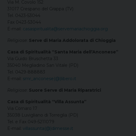
Via M. Covolo 152
31017 Crespano del Grappa (TV)
Tel. 0423-53044
Fax 0423-53044
E-mail:
casaspiritualita@servemariachioggia.org
Religiose
:
Serve di Maria Addolorata di Chioggia
Casa di Spiritualità “Santa Maria dell’Anconese”
Via Guido Bruschetta 33
35040 Megliadino San Vitale (PD)
Tel. 0429-888883
E-mail:
smr_anconese(@)libero.it
Religiose
:
Suore Serve di Maria Riparatrici
Casa di Spiritualità “Villa Assunta”
Via Cornaro 17
35038 Luvigliano di Torreglia (PD)
Tel. e Fax 049-5211079
E-mail:
villassunta(@)dimesse.it