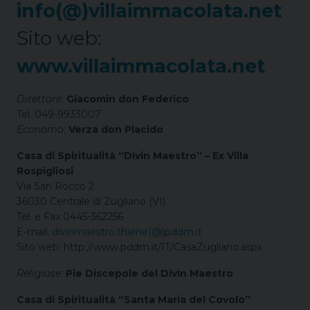
info(@)villaimmacolata.net
Sito web:
www.villaimmacolata.net
Direttore
:
Giacomin don Federico
Tel. 049-9933007
Economo
:
Verza don Placido
Casa di Spiritualità “Divin Maestro” – Ex Villa
Rospigliosi
Via San Rocco 2
36030 Centrale di Zugliano (VI)
Tel. e Fax 0445-362256
E-mail:
divinmaestro.thiene(@)pddm.it
Sito web: http://www.pddm.it/IT/CasaZugliano.aspx
Religiose
:
Pie Discepole del Divin Maestro
Casa di Spiritualità “Santa Maria del Covolo”