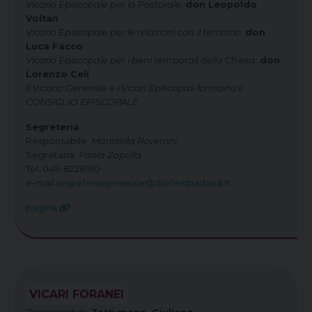
Vicario Episcopale per la Pastorale
:
don Leopoldo
Voltan
Vicario Episcopale per le relazioni con il territorio
:
don
Luca Facco
Vicario Episcopale per i beni temporali della Chiesa
:
don
Lorenzo Celi
Il Vicario Generale e i Vicari Episcopali formano il
CONSIGLIO EPISCOPALE
Segreteria
Responsabile:
Maristella Roveroni
Segretaria:
Paola Zapolla
Tel. 049-8226180
e-mail
segreteriagenerale@diocesipadova.it
pagina
VICARI FORANEI