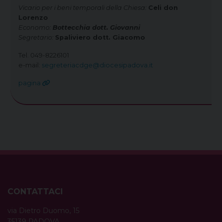
Vicario per i beni temporali della Chiesa:
Celi don
Lorenzo
Economo:
Bottecchia dott. Giovanni
Segretario:
Spaliviero dott. Giacomo
Tel. 049-8226101
e-mail:
segreteriacdge@diocesipadova.it
pagina
CONTATTACI
via Dietro Duomo, 15
35139 PADOVA