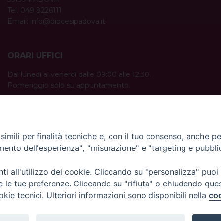
Tel. 049 8226111
Email:
info@diocesipadova.it
ORARI UFFICI
Dal lunedì al venerdì dalle 09:00 alle 12:30.
Pomeriggio solo su appuntamento.
imili per finalità tecniche e, con il tuo consenso, anche per 
amento dell'esperienza", "misurazione" e "targeting e pubbli
i all'utilizzo dei cookie. Cliccando su "personalizza" puoi
re le tue preferenze. Cliccando su "rifiuta" o chiudendo que
okie tecnici. Ulteriori informazioni sono disponibili nella
coo