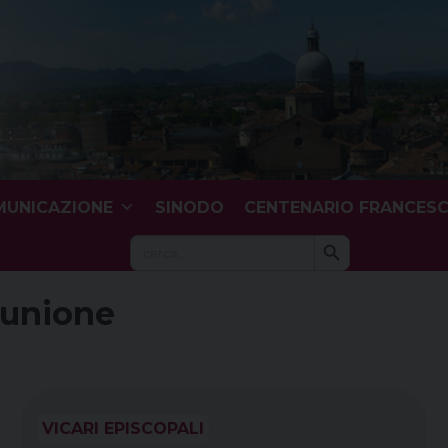
UNICAZIONE
SINODO
CENTENARIO FRANCES
Search Button
Search
for:
munione
VICARI EPISCOPALI