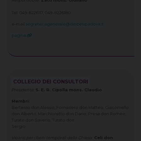
Responsabile:
Zatti mons. Giuliano
Tel. 049-8226117, 049-8226180
e-mail
segreteriagenerale@diocesipadova.it
pagina
COLLEGIO DEI CONSULTORI
Presidente:
S. E. R. Cipolla mons. Claudio
Membri:
Bertesso don Alessio, Fornasiero don Matteo, Giacomello
don Alberto, Marchioretto don Dario, Presa don Romeo,
Turato don Saverio, Turato don
Sergio
Vicario per i beni temporali della Chiesa:
Celi don