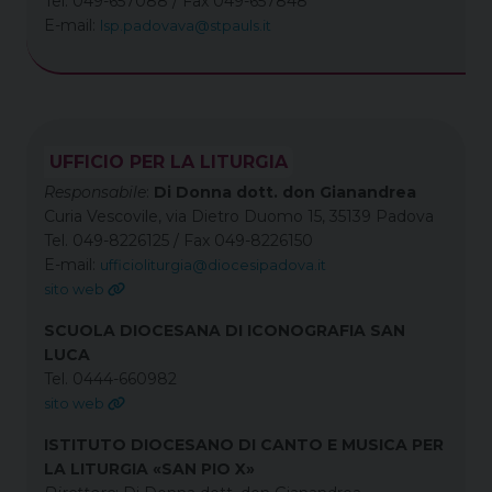
Tel. 049-657088 / Fax 049-657848
E-mail:
lsp.padovava@stpauls.it
UFFICIO PER LA LITURGIA
Responsabile
:
Di Donna dott. don Gianandrea
Curia Vescovile, via Dietro Duomo 15, 35139 Padova
Tel. 049-8226125 / Fax 049-8226150
E-mail:
ufficioliturgia@diocesipadova.it
sito web
SCUOLA DIOCESANA DI ICONOGRAFIA SAN
LUCA
Tel. 0444-660982
sito web
ISTITUTO DIOCESANO DI CANTO E MUSICA PER
LA LITURGIA «SAN PIO X»