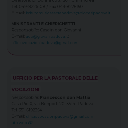
Direttore
: Di Donna dott. don Gianandrea
Tel. 049-8226108 / Fax 049-8226150
E-mail:
istitutomusicasacrapadova@diocesipadova.it
MINISTRANTI E CHIERICHETTI
Responsabile
: Casalin don Giovanni
E-mail:
;
ado@giovanipadova.it
ufficiovocazionipadova@gmail.com
UFFICIO PER LA PASTORALE DELLE
VOCAZIONI
Responsabile:
Francescon don Mattia
Casa Pio X, via Bonporti 20, 35141 Padova
Tel. 351-6192354
E-mail:
ufficiovocazionipadova@gmail.com
sito web