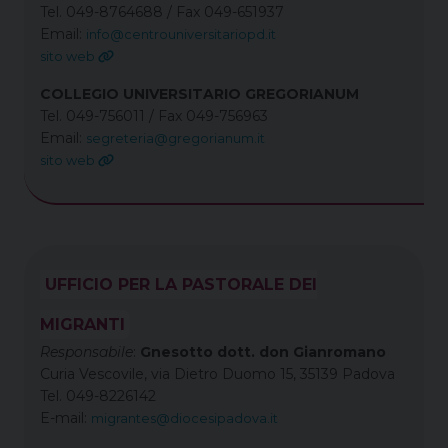
Tel. 049-8764688 / Fax 049-651937
Email:
info@centrouniversitariopd.it
sito web
COLLEGIO UNIVERSITARIO GREGORIANUM
Tel. 049-756011 / Fax 049-756963
Email:
segreteria@gregorianum.it
sito web
UFFICIO PER LA PASTORALE DEI
MIGRANTI
Responsabile
:
Gnesotto dott.
don Gianromano
Curia Vescovile, via Dietro Duomo 15, 35139 Padova
Tel. 049-8226142
E-mail:
migrantes@diocesipadova.it