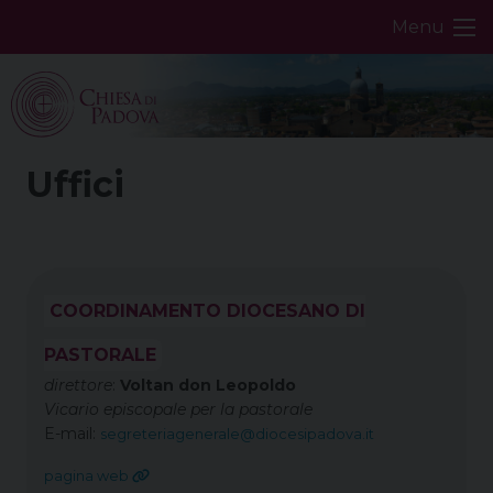
Skip
Menu
to
content
Uffici
COORDINAMENTO DIOCESANO DI
PASTORALE
direttore
:
Voltan don Leopoldo
Vicario episcopale per la pastorale
E-mail:
segreteriagenerale@diocesipadova.it
pagina web