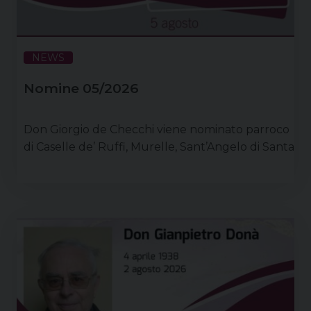
NEWS
Nomine 05/2026
Don Giorgio de Checchi viene nominato parroco
di Caselle de’ Ruffi, Murelle, Sant’Angelo di Santa
Maria di Sala e Villanova. Conserva gli incarichi di
direttore di Area giustizia e partecipazione e
coordinatore del Progetto Liberi di scegliere
dell’associazione Libera. Delle suddette
parrocchie don Tommaso Bolognesi è nominato
vicario parrocchiale e don Luigi Codemo
collaboratore pastorale. Per quanto riguarda le
parrocchie di Piove di Sacco, don Massimo …
Continua a leggere