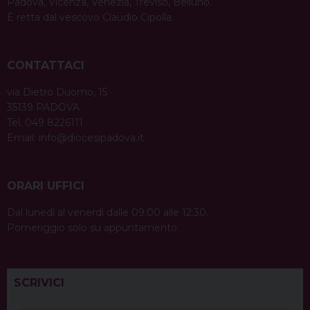
Padova, Vicenza, Venezia, Treviso, Belluno.
È retta dal vescovo Claudio Cipolla.
CONTATTACI
via Dietro Duomo, 15
35139 PADOVA
Tel. 049 8226111
Email:
info@diocesipadova.it
ORARI UFFICI
Dal lunedì al venerdì dalle 09:00 alle 12:30.
Pomeriggio solo su appuntamento.
SCRIVICI