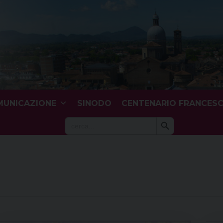
UNICAZIONE
SINODO
CENTENARIO FRANCES
Search Button
Search
for: