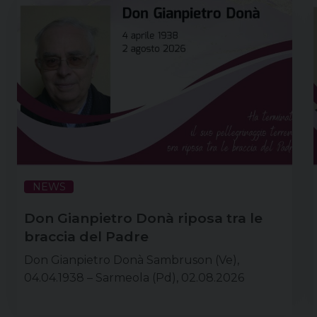
NEWS
Don Gianpietro Donà riposa tra le
braccia del Padre
Don Gianpietro Donà Sambruson (Ve),
04.04.1938 – Sarmeola (Pd), 02.08.2026
Primogenito di Ambrogio e Beatrice Onidia
Pieretti, don Gianpietro nasce a Sambruson