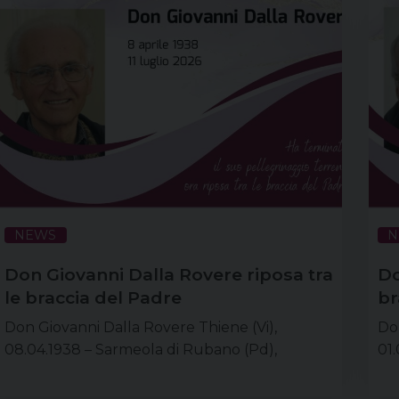
NEWS
N
Don Giovanni Dalla Rovere riposa tra
Do
le braccia del Padre
br
Don Giovanni Dalla Rovere Thiene (Vi),
Don
08.04.1938 – Sarmeola di Rubano (Pd),
01.
11.07.2026 don Giovanni Dalla Rovere Thiene
Ber
(VI), 08.04.1938 – Sarmeola di Rubano (PD),
Raf