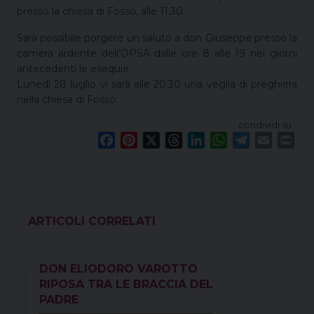
presso la chiesa di Fossò, alle 11.30.
Sarà possibile porgere un saluto a don Giuseppe presso la
camera ardente dell’OPSA dalle ore 8 alle 19 nei giorni
antecedenti le esequie.
Lunedì 28 luglio vi sarà alle 20.30 una veglia di preghiera
nella chiesa di Fossò.
condividi su
F
P
X
T
L
W
T
E
P
a
i
h
i
h
e
m
r
c
n
r
n
a
l
a
i
e
t
e
k
t
e
i
n
b
e
a
e
s
g
l
t
o
r
d
d
A
r
VEDI ANCHE
o
e
s
I
p
a
k
s
n
p
m
DON ELIODORO VAROTTO
t
RIPOSA TRA LE BRACCIA DEL
PADRE