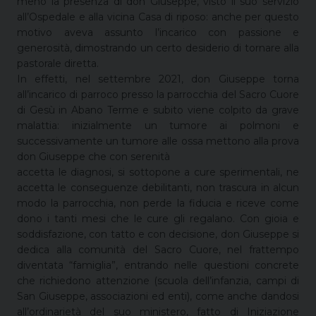
meno la presenza di don Giuseppe, visto il suo servizio
all’Ospedale e alla vicina Casa di riposo: anche per questo
motivo aveva assunto l’incarico con passione e
generosità, dimostrando un certo desiderio di tornare alla
pastorale diretta.
In effetti, nel settembre 2021, don Giuseppe torna
all’incarico di parroco presso la parrocchia del Sacro Cuore
di Gesù in Abano Terme e subito viene colpito da grave
malattia: inizialmente un tumore ai polmoni e
successivamente un tumore alle ossa mettono alla prova
don Giuseppe che con serenità
accetta le diagnosi, si sottopone a cure sperimentali, ne
accetta le conseguenze debilitanti, non trascura in alcun
modo la parrocchia, non perde la fiducia e riceve come
dono i tanti mesi che le cure gli regalano. Con gioia e
soddisfazione, con tatto e con decisione, don Giuseppe si
dedica alla comunità del Sacro Cuore, nel frattempo
diventata “famiglia”, entrando nelle questioni concrete
che richiedono attenzione (scuola dell’infanzia, campi di
San Giuseppe, associazioni ed enti), come anche dandosi
all’ordinarietà del suo ministero, fatto di Iniziazione