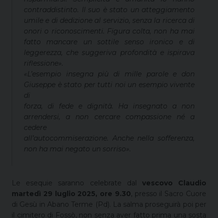
contraddistinto. Il suo è stato un atteggiamento
umile e di dedizione al servizio, senza la ricerca di
onori o riconoscimenti. Figura colta, non ha mai
fatto mancare un sottile senso ironico e di
leggerezza, che suggeriva profondità e ispirava
riflessione».
«L’esempio insegna più di mille parole e don
Giuseppe è stato per tutti noi un esempio vivente
di
forza, di fede e dignità. Ha insegnato a non
arrendersi, a non cercare compassione né a
cedere
all’autocommiserazione. Anche nella sofferenza,
non ha mai negato un sorriso».
Le esequie saranno celebrate dal
vescovo Claudio
martedì 29 luglio 2025, ore 9.30
, presso il Sacro Cuore
di Gesù in Abano Terme (Pd). La salma proseguirà poi per
il cimitero di Fossò, non senza aver fatto prima una sosta