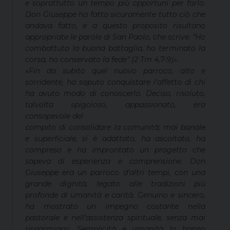
e soprattutto un tempo più opportuni per farlo.
Don Giuseppe ha fatto sicuramente tutto ciò che
andava fatto, e a questo proposito risultano
appropriate le parole di San Paolo, che scrive: “Ho
combattuto la buona battaglia, ho terminato la
corsa, ho conservato la fede” (2 Tm 4,7-9)».
«Fin da subito quel nuovo parroco, alto e
sorridente, ha saputo conquistare l’affetto di chi
ha avuto modo di conoscerlo. Deciso, risoluto,
talvolta spigoloso, appassionato, era
consapevole del
compito di consolidare la comunità; mai banale
e superficiale, si è adattato, ha ascoltato, ha
compreso e ha improntato un progetto che
sapeva di esperienza e comprensione. Don
Giuseppe era un parroco d’altri tempi, con una
grande dignità, legato alle tradizioni più
profonde di umanità e carità. Genuino e sincero,
ha mostrato un impegno costante nella
pastorale e nell’assistenza spirituale, senza mai
risparmiarsi. Semplicità e umanità lo hanno