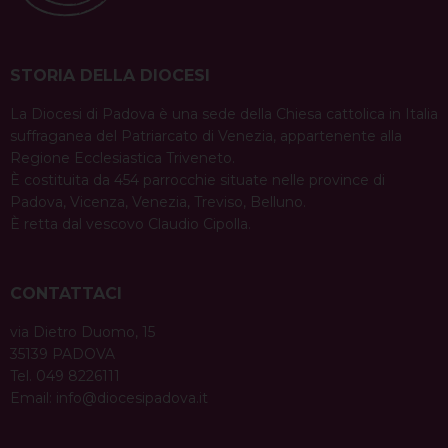
STORIA DELLA DIOCESI
La Diocesi di Padova è una sede della Chiesa cattolica in Italia
suffraganea del Patriarcato di Venezia, appartenente alla
Regione Ecclesiastica Triveneto.
È costituita da 454 parrocchie situate nelle province di
Padova, Vicenza, Venezia, Treviso, Belluno.
È retta dal vescovo Claudio Cipolla.
CONTATTACI
via Dietro Duomo, 15
35139 PADOVA
Tel. 049 8226111
Email:
info@diocesipadova.it