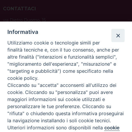
CONTATTACI
via Dietro Duomo, 15
35139 PADOVA
Informativa
Tel. 049 8226111
Email:
info@diocesipadova.it
Utilizziamo cookie o tecnologie simili per
finalità tecniche e, con il tuo consenso, anche per
altre finalità ("interazioni e funzionalità semplici",
ORARI UFFICI
"miglioramento dell'esperienza", "misurazione" e
"targeting e pubblicità") come specificato nella
Dal lunedì al venerdì dalle 09:00 alle 12:30.
Pomeriggio solo su appuntamento.
cookie policy.
Cliccando su "accetta" acconsenti all'utilizzo dei
cookie. Cliccando su "personalizza" puoi avere
maggiori informazioni sui cookie utilizzati e
SCRIVICI
personalizzare le tue preferenze. Cliccando su
"rifiuta" o chiudendo questa informativa proseguirai
la navigazione installando i soli cookie tecnici.
Ulteriori informazioni sono disponibili nella
cookie