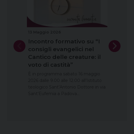
13 Maggio 2026
16 Apri
Incontro formativo su “I
Incon
consigli evangelici nel
consi
Cantico delle creature: il
Canti
voto di castità”
voto 
È in programma sabato 16 maggio
È in pr
2026 dalle 9.00 alle 12.00 all’Istituto
2026 dal
teologico Sant’Antonio Dottore in via
teologi
Sant’Eufemia a Padova…
San…