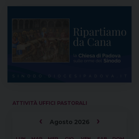
ATTIVITÀ UFFICI PASTORALI
‹
›
Agosto 2026
x
LUN
MAR
MER
GIO
VEN
SAB
DOM