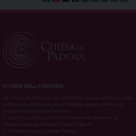
a
i
h
i
h
e
m
r
c
n
r
n
a
l
a
i
e
t
e
k
t
e
i
n
b
e
a
e
s
g
l
t
o
r
d
d
A
r
o
e
s
I
p
a
k
s
n
p
m
t
STORIA DELLA DIOCESI
La Diocesi di Padova è una sede della Chiesa cattolica in Italia
suffraganea del Patriarcato di Venezia, appartenente alla
Regione Ecclesiastica Triveneto.
È costituita da 454 parrocchie situate nelle province di
Padova, Vicenza, Venezia, Treviso, Belluno.
È retta dal vescovo Claudio Cipolla.