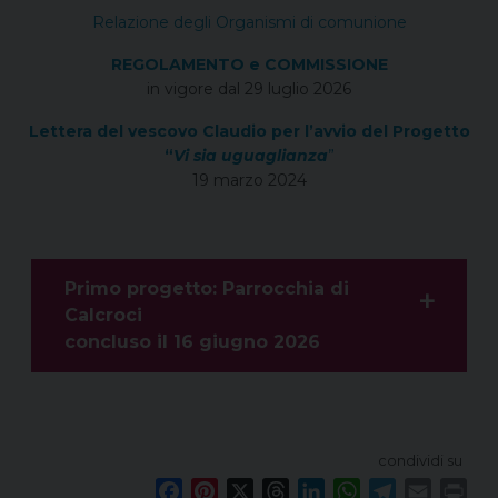
Relazione degli Organismi di comunione
REGOLAMENTO e COMMISSIONE
in vigore dal 29 luglio 2026
Lettera del vescovo Claudio per l’avvio del Progetto
“
Vi sia uguaglianza
”
19 marzo 2024
Primo progetto: Parrocchia di
Calcroci
concluso il 16 giugno 2026
condividi su
F
P
X
T
L
W
T
E
P