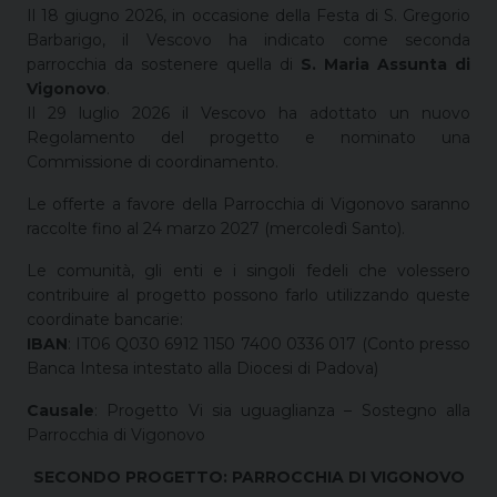
Il 18 giugno 2026, in occasione della Festa di S. Gregorio
Barbarigo, il Vescovo ha indicato come seconda
parrocchia da sostenere quella di
S. Maria Assunta di
Vigonovo
.
Il 29 luglio 2026 il Vescovo ha adottato un nuovo
Regolamento del progetto e nominato una
Commissione di coordinamento.
Le offerte a favore della Parrocchia di Vigonovo saranno
raccolte fino al 24 marzo 2027 (mercoledì Santo).
Le comunità, gli enti e i singoli fedeli che volessero
contribuire al progetto possono farlo utilizzando queste
coordinate bancarie:
IBAN
: IT06 Q030 6912 1150 7400 0336 017 (Conto presso
Banca Intesa intestato alla Diocesi di Padova)
Causale
: Progetto Vi sia uguaglianza – Sostegno alla
Parrocchia di Vigonovo
SECONDO PROGETTO: PARROCCHIA DI VIGONOVO