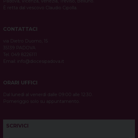
Padova, Vicenza, Venezia, Treviso, Belluno.
È retta dal vescovo Claudio Cipolla.
CONTATTACI
via Dietro Duomo, 15
35139 PADOVA
Tel. 049 8226111
Email:
info@diocesipadova.it
ORARI UFFICI
Dal lunedì al venerdì dalle 09:00 alle 12:30.
Pomeriggio solo su appuntamento.
SCRIVICI