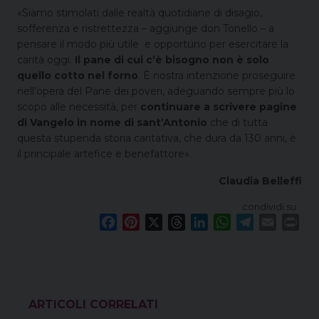
«Siamo stimolati dalle realtà quotidiane di disagio,
sofferenza e ristrettezza – aggiunge don Tonello – a
pensare il modo più utile e opportuno per esercitare la
carità oggi.
Il pane di cui c’è bisogno non è solo
quello cotto nel forno
. È nostra intenzione proseguire
nell’opera del Pane dei poveri, adeguando sempre più lo
scopo alle necessità, per
continuare a scrivere pagine
di Vangelo in nome di sant’Antonio
che di tutta
questa stupenda storia caritativa, che dura da 130 anni, è
il principale artefice e benefattore».
Claudia Belleffi
condividi su
F
P
X
T
L
W
T
E
P
a
i
h
i
h
e
m
r
c
n
r
n
a
l
a
i
e
t
e
k
t
e
i
n
b
e
a
e
s
g
l
t
o
r
d
d
A
r
VEDI ANCHE