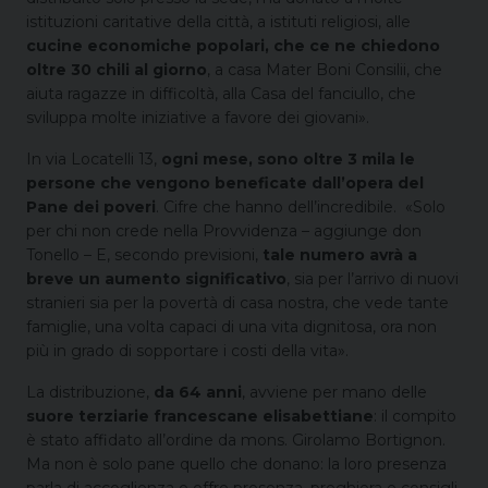
istituzioni caritative della città, a istituti religiosi, alle
cucine economiche popolari, che ce ne chiedono
oltre 30 chili al giorno
, a casa Mater Boni Consilii, che
aiuta ragazze in difficoltà, alla Casa del fanciullo, che
sviluppa molte iniziative a favore dei giovani».
In via Locatelli 13,
ogni mese, sono oltre 3 mila le
persone che vengono beneficate dall’opera del
Pane dei poveri
. Cifre che hanno dell’incredibile. «Solo
per chi non crede nella Provvidenza – aggiunge don
Tonello – E, secondo previsioni,
tale numero
avrà a
breve un aumento significativo
, sia per l’arrivo di nuovi
stranieri sia per la povertà di casa nostra, che vede tante
famiglie, una volta capaci di una vita dignitosa, ora non
più in grado di sopportare i costi della vita».
La distribuzione,
da 64 anni
, avviene per mano delle
suore terziarie francescane elisabettiane
: il compito
è stato affidato all’ordine da mons. Girolamo Bortignon.
Ma non è solo pane quello che donano: la loro presenza