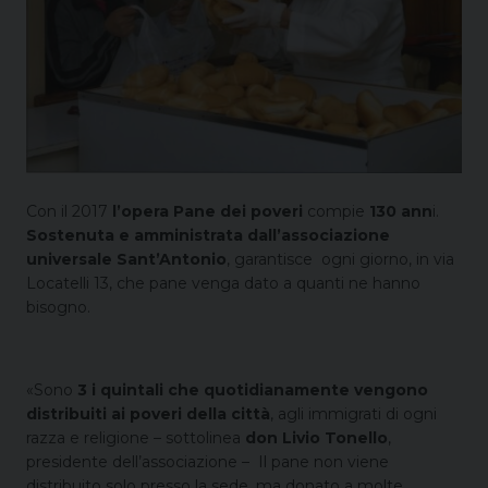
Con il 2017
l’opera Pane dei poveri
compie
130 ann
i.
Sostenuta e amministrata
dall’associazione
universale Sant’Antonio
, garantisce ogni giorno, in via
Locatelli 13, che pane venga dato a quanti ne hanno
bisogno.
«Sono
3 i quintali che quotidianamente vengono
distribuiti ai poveri della città
, agli immigrati di ogni
razza e religione – sottolinea
don Livio Tonello
,
presidente dell’associazione – Il pane non viene
distribuito solo presso la sede, ma donato a molte