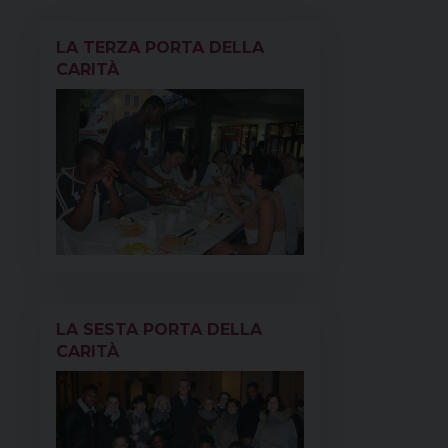
o
e
s
I
p
a
k
s
n
p
m
LA TERZA PORTA DELLA
t
CARITÀ
LA SESTA PORTA DELLA
CARITÀ