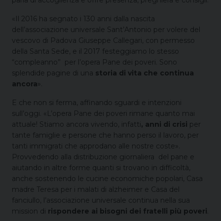
parla di accoglienza e offre presenza, preghiera e consigli.
«Il 2016 ha segnato i 130 anni dalla nascita
dell’associazione universale Sant’Antonio per volere del
vescovo di Padova Giuseppe Callegari, con permesso
della Santa Sede, e il 2017 festeggiamo lo stesso
“compleanno” per l’opera Pane dei poveri. Sono
splendide pagine di una
storia di vita che continua
ancora
».
E che non si ferma, affinando sguardi e intenzioni
sull’oggi. «L’opera Pane dei poveri rimane quanto mai
attuale! Stiamo ancora vivendo, infatti
, anni di crisi
per
tante famiglie e persone che hanno perso il lavoro, per
tanti immigrati che approdano alle nostre coste».
Provvedendo alla distribuzione giornaliera del pane e
aiutando in altre forme quanti si trovano in difficoltà,
anche sostenendo le cucine economiche popolari, Casa
madre Teresa per i malati di alzheimer e Casa del
fanciullo, l’associazione universale continua nella sua
mission di
rispondere ai bisogni dei fratelli più poveri
.