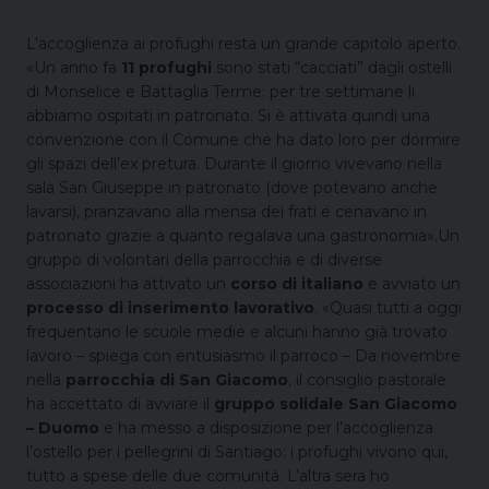
L’accoglienza ai profughi resta un grande capitolo aperto.
«Un anno fa
11 profughi
sono stati “cacciati” dagli ostelli
di Monselice e Battaglia Terme: per tre settimane li
abbiamo ospitati in patronato. Si è attivata quindi una
convenzione con il Comune che ha dato loro per dormire
gli spazi dell’ex pretura. Durante il giorno vivevano nella
sala San Giuseppe in patronato (dove potevano anche
lavarsi), pranzavano alla mensa dei frati e cenavano in
patronato grazie a quanto regalava una gastronomia».Un
gruppo di volontari della parrocchia e di diverse
associazioni ha attivato un
corso di italiano
e avviato un
processo di inserimento lavorativo
. «Quasi tutti a oggi
frequentano le scuole medie e alcuni hanno già trovato
lavoro – spiega con entusiasmo il parroco – Da novembre
nella
parrocchia di San Giacomo
, il consiglio pastorale
ha accettato di avviare il
gruppo solidale San Giacomo
– Duomo
e ha messo a disposizione per l’accoglienza
l’ostello per i pellegrini di Santiago: i profughi vivono qui,
tutto a spese delle due comunità. L’altra sera ho