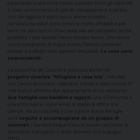
partecipato a una cena: hanno cucinato tutto gli ospiti ed
è stato un momento di grande integrazione e scambio.
Uno dei ragazzi è stato cuoco anche ai nostri
campiscuola estivi! Sono persone molto affidabili e per
bene: ho dato loro le chiavi della sala del patronato senza
problemi. I due laureati hanno trovato lavoro. Uno lavora
come insegnante di lingue presso l’istituto Cattaneo:
preside e colleghi sono davvero entusiasti.
Le cose sono
sorprendenti!
».
La parrocchia del Duomo è coinvolta anche nel
progetto vicariale “Rifugiato a casa mia
”, maturato
con Caritas diocesana. «Abbiamo messo a disposizione 10
mila euro e affittato due appartamenti in cui ospitiamo
due famiglie con bambini e ragazzi
, una a Pernumia e
una a Monselice, sostenendo le spese di affitto e le
utenze. Ma la cosa bella è che tutte e due le famiglie
sono
seguite e accompagnate da un gruppo di
volontari
. I bambini frequentano le scuole cattoliche di
Monselice. Il progetto è stato reiterato fino a giugno
2017».