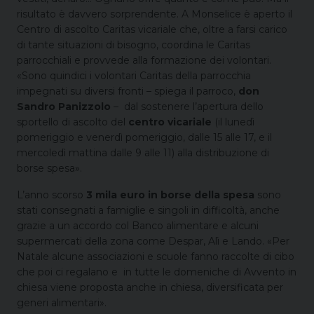
risultato è davvero sorprendente. A Monselice è aperto il
Centro di ascolto Caritas vicariale che, oltre a farsi carico
di tante situazioni di bisogno, coordina le Caritas
parrocchiali e provvede alla formazione dei volontari.
«Sono quindici i volontari Caritas della parrocchia
impegnati su diversi fronti – spiega il parroco,
don
Sandro Panizzolo
– dal sostenere l’apertura dello
sportello di ascolto del
centro vicariale
(il lunedì
pomeriggio e venerdì pomeriggio, dalle 15 alle 17, e il
mercoledì mattina dalle 9 alle 11) alla distribuzione di
borse spesa».
L’anno scorso
3 mila euro in borse della spesa
sono
stati consegnati a famiglie e singoli in difficoltà, anche
grazie a un accordo col Banco alimentare e alcuni
supermercati della zona come Despar, Alì e Lando. «Per
Natale alcune associazioni e scuole fanno raccolte di cibo
che poi ci regalano e in tutte le domeniche di Avvento in
chiesa viene proposta anche in chiesa, diversificata per
generi alimentari».