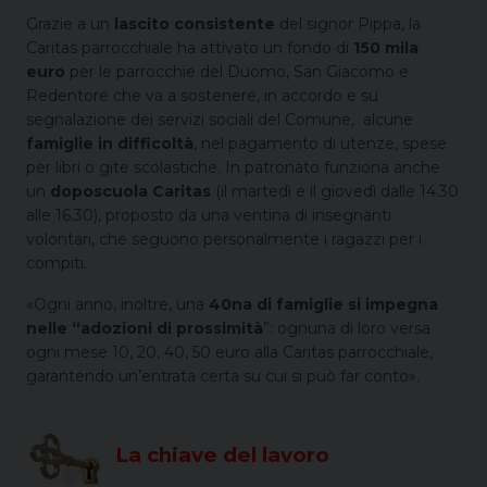
Grazie a un
lascito consistente
del signor Pippa, la
Caritas parrocchiale ha attivato un fondo di
150 mila
euro
per le parrocchie del Duomo, San Giacomo e
Redentore che va a sostenere, in accordo e su
segnalazione dei servizi sociali del Comune, alcune
famiglie in difficoltà
, nel pagamento di utenze, spese
per libri o gite scolastiche. In patronato funziona anche
un
doposcuola Caritas
(il martedì e il giovedì dalle 14.30
alle 16.30), proposto da una ventina di insegnanti
volontari, che seguono personalmente i ragazzi per i
compiti.
«Ogni anno, inoltre, una
40na di famiglie si impegna
nelle “adozioni di
prossimità
”: ognuna di loro versa
ogni mese 10, 20, 40, 50 euro alla Caritas parrocchiale,
garantendo un’entrata certa su cui si può far conto».
La chiave del lavoro