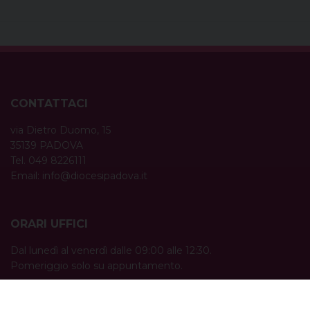
CONTATTACI
via Dietro Duomo, 15
35139 PADOVA
Tel. 049 8226111
Email:
info@diocesipadova.it
ORARI UFFICI
Dal lunedì al venerdì dalle 09:00 alle 12:30.
Pomeriggio solo su appuntamento.