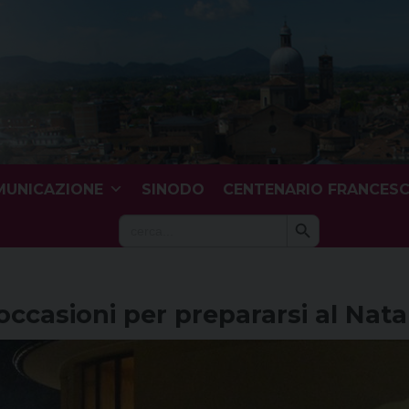
UNICAZIONE
SINODO
CENTENARIO FRANCES
Search Button
Search
for:
occasioni per prepararsi al Nata