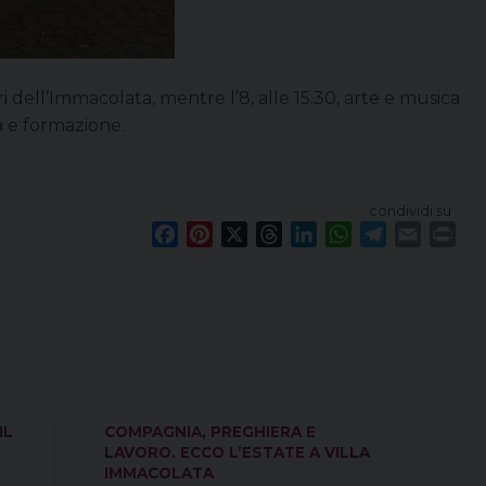
pri dell’Immacolata, mentre l’8, alle 15.30, arte e musica
à e formazione.
condividi su
F
P
X
T
L
W
T
E
P
a
i
h
i
h
e
m
r
c
n
r
n
a
l
a
i
e
t
e
k
t
e
i
n
b
e
a
e
s
g
l
t
o
r
d
d
A
r
o
e
s
I
p
a
k
s
n
p
m
IL
COMPAGNIA, PREGHIERA E
t
LAVORO. ECCO L’ESTATE A VILLA
IMMACOLATA