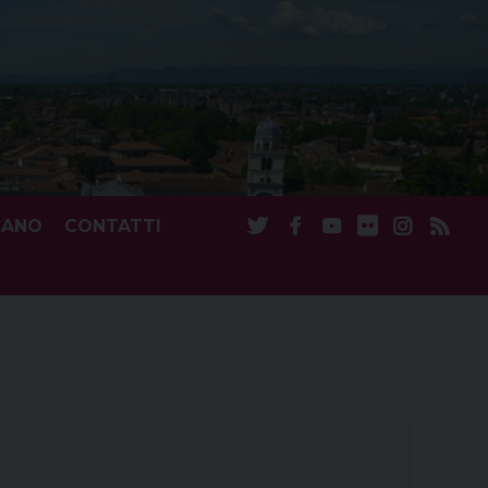
CANO
CONTATTI