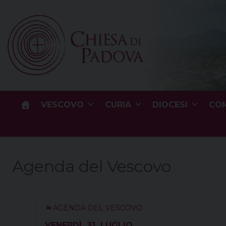
Skip
to
content
VESCOVO
CURIA
DIOCESI
COM
Agenda del Vescovo
AGENDA DEL VESCOVO
VENERDÌ
31
LUGLIO