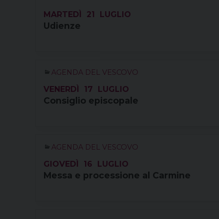
MARTEDÌ
21
LUGLIO
Udienze
AGENDA DEL VESCOVO
VENERDÌ
17
LUGLIO
Consiglio episcopale
AGENDA DEL VESCOVO
GIOVEDÌ
16
LUGLIO
Messa e processione al Carmine