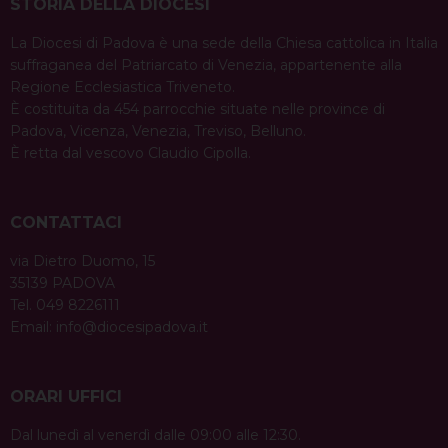
STORIA DELLA DIOCESI
La Diocesi di Padova è una sede della Chiesa cattolica in Italia
suffraganea del Patriarcato di Venezia, appartenente alla
Regione Ecclesiastica Triveneto.
È costituita da 454 parrocchie situate nelle province di
Padova, Vicenza, Venezia, Treviso, Belluno.
È retta dal vescovo Claudio Cipolla.
CONTATTACI
via Dietro Duomo, 15
35139 PADOVA
Tel. 049 8226111
Email:
info@diocesipadova.it
ORARI UFFICI
Dal lunedì al venerdì dalle 09:00 alle 12:30.