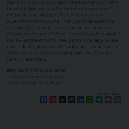
facciamo fatica ad accorgerci che esse hanno un altro
tipo di intelligenza, un altro tipo di interazione con la
realtà che a noi sfugge e che per certi versi può
superare la nostra. Qual è l’intelligenza delle persone
disabili? Quali sono le interazioni che una persona
disabile mette in atto? Come l’intelligenza di un disabile
può sviluppare la nostra intelligenza?
Sono alcune delle
domande che guideranno l’incontro che sarà trasmesso
anche in diretta streaming sulla pagina You Tube del
Centro universitario
.
Info
: tel. 049 8764688; email:
info@centrouniversitariopd.it
;
www.centrouniversitariopd.it
condividi su
F
P
X
T
L
W
T
E
P
a
i
h
i
h
e
m
r
c
n
r
n
a
l
a
i
e
t
e
k
t
e
i
n
b
e
a
e
s
g
l
t