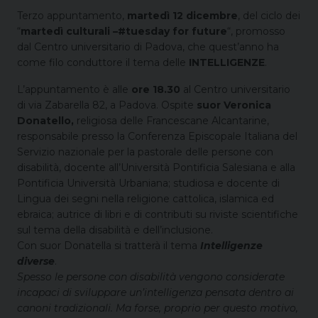
Terzo appuntamento,
martedì 12 dicembre
, del ciclo dei
“
martedì culturali –#tuesday for future
“, promosso
dal Centro universitario di Padova, che quest’anno ha
come filo conduttore il tema delle
INTELLIGENZE
.
L’appuntamento è alle
ore 18.30
al Centro universitario
di via Zabarella 82, a Padova. Ospite
suor Veronica
Donatello,
religiosa delle Francescane Alcantarine,
responsabile presso la Conferenza Episcopale Italiana del
Servizio nazionale per la pastorale delle persone con
disabilità, docente all’Università Pontificia Salesiana e alla
Pontificia Università Urbaniana; studiosa e docente di
Lingua dei segni nella religione cattolica, islamica ed
ebraica; autrice di libri e di contributi su riviste scientifiche
sul tema della disabilità e dell’inclusione.
Con suor Donatella si tratterà il tema
Intelligenze
diverse
.
Spesso le persone con disabilità vengono considerate
incapaci di sviluppare un’intelligenza pensata dentro ai
canoni tradizionali. Ma forse, proprio per questo motivo,