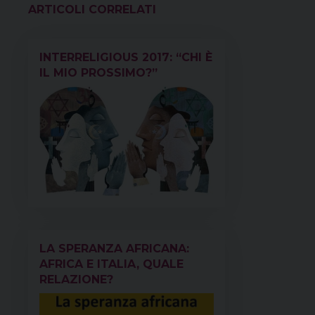
o
r
d
d
A
r
VEDI ANCHE
o
e
s
I
p
a
k
s
n
p
m
INTERRELIGIOUS 2017: “CHI È
t
IL MIO PROSSIMO?”
LA SPERANZA AFRICANA:
AFRICA E ITALIA, QUALE
RELAZIONE?