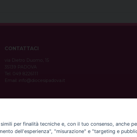
CONTATTACI
via Dietro Duomo, 15
35139 PADOVA
Tel. 049 8226111
Email:
info@diocesipadova.it
ORARI UFFICI
Dal lunedì al venerdì dalle 09:00 alle 12:30.
Pomeriggio solo su appuntamento.
imili per finalità tecniche e, con il tuo consenso, anche per 
amento dell'esperienza", "misurazione" e "targeting e pubbli