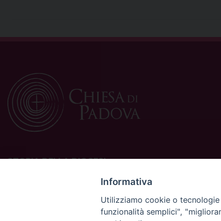
STORIA DELLA DIOCESI
La Diocesi di Padova è una sede della Chiesa cattolica in
Informativa
Italia suffraganea del Patriarcato di Venezia, appartenente
Utilizziamo cookie o tecnologie s
alla Regione Ecclesiastica Triveneto.
funzionalità semplici", "miglior
È costituita da 454 parrocchie situate nelle province di