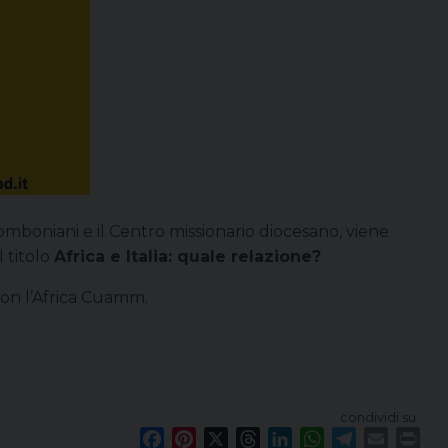
 Comboniani e il Centro missionario diocesano, viene
l titolo
Africa e Italia: quale relazione?
 con l’Africa Cuamm.
condividi su
F
P
X
T
L
W
T
E
P