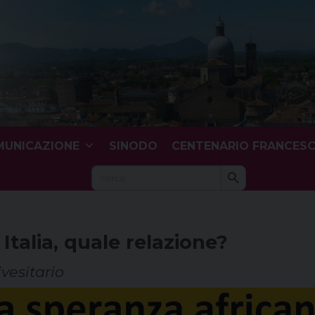
UNICAZIONE
SINODO
CENTENARIO FRANCES
Search Button
Search
for:
Italia, quale relazione?
vesitario