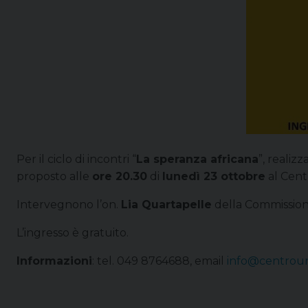
Per il ciclo di incontri “
La speranza africana
”, realiz
proposto alle
ore 20.30
di
lunedì 23 ottobre
al Centr
Intervegnono l’on.
Lia Quartapelle
della Commissione
L’ingresso è gratuito.
Informazioni
: tel. 049 8764688, email
info@centrouni