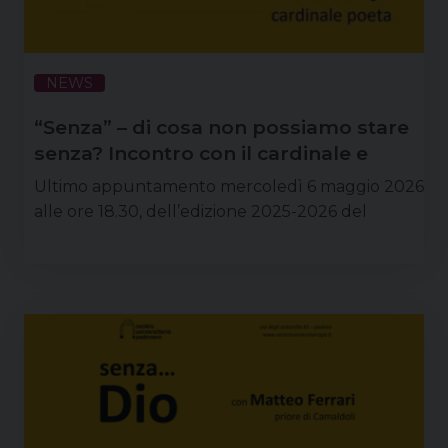
NEWS
“Senza” – di cosa non possiamo stare
senza? Incontro con il cardinale e
poeta Josè Tolentino de Mendonça
Ultimo appuntamento mercoledì 6 maggio 2026
alle ore 18.30, dell’edizione 2025-2026 del
percorso culturale del Centro universitario
legato alla parola “senza”. Sarà presente il
cardinale e poeta Josè Tolentino de Mendonça,
prefetto del dicastero per la cultura e
l’educazione, che affronterà il tema “Senza…
poesia”. L’incontro si svolgerà nella sede del
Centro universitario in via Zabarella 82 a Padova
e sarà anche registrato e successivamente …
Continua a leggere