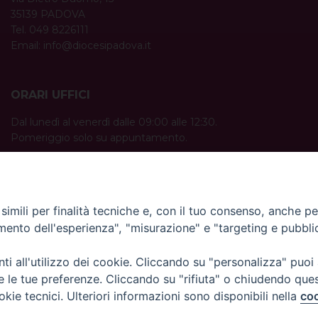
35139 PADOVA
Tel. 049 8226111
Email:
info@diocesipadova.it
ORARI UFFICI
Dal lunedì al venerdì dalle 09:00 alle 12:30.
Pomeriggio solo su appuntamento.
imili per finalità tecniche e, con il tuo consenso, anche per 
amento dell'esperienza", "misurazione" e "targeting e pubbli
i all'utilizzo dei cookie. Cliccando su "personalizza" puoi
re le tue preferenze. Cliccando su "rifiuta" o chiudendo que
okie tecnici. Ulteriori informazioni sono disponibili nella
coo