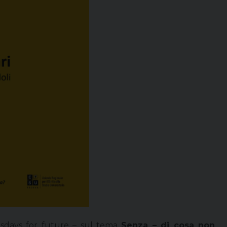
uesdays for future – sul tema
Senza – di cosa non