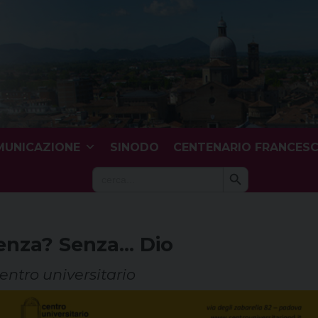
UNICAZIONE
SINODO
CENTENARIO FRANCES
Search Button
Search
for:
senza? Senza… Dio
entro universitario