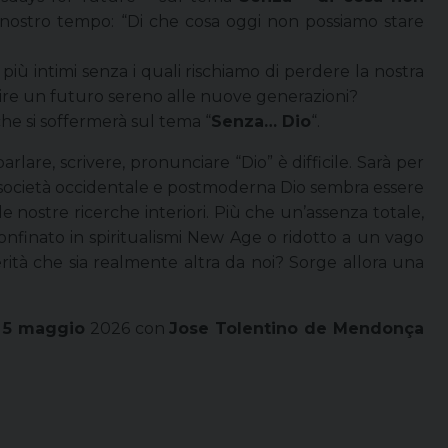
nostro tempo: “Di che cosa oggi non possiamo stare
più intimi senza i quali rischiamo di perdere la nostra
tire un futuro sereno alle nuove generazioni?
 che si soffermerà sul tema “
Senza… Dio
“.
are, scrivere, pronunciare “Dio” è difficile. Sarà per
a società occidentale e postmoderna Dio sembra essere
 nostre ricerche interiori. Più che un’assenza totale,
confinato in spiritualismi New Age o ridotto a un vago
rità che sia realmente altra da noi? Sorge allora una
 5 maggio
2026 con
Jose Tolentino de Mendonça