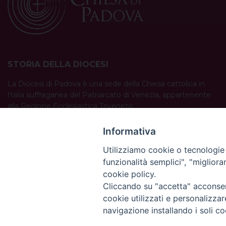
STORIA DELLA DIOCESI
La Diocesi di Padova è una sede della Chiesa cattolica in
Italia suffraganea del Patriarcato di Venezia, appartenente
alla Regione Ecclesiastica Triveneto.
È costituita da 454 parrocchie situate nelle province di
Padova, Vicenza, Venezia, Treviso, Belluno.
Informativa
È retta dal vescovo Claudio Cipolla.
Utilizziamo cookie o tecnologie s
funzionalità semplici", "miglior
cookie policy.
Cliccando su "accetta" acconsent
cookie utilizzati e personalizza
navigazione installando i soli co