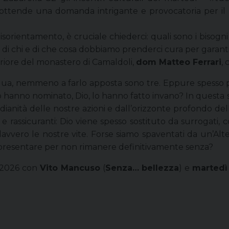
ottende una domanda intrigante e provocatoria per il 
sorientamento, è cruciale chiederci: quali sono i bisogni 
, di chi e di che cosa dobbiamo prenderci cura per garan
l priore del monastero di Camaldoli,
dom Matteo Ferrari
,
gua, nemmeno a farlo apposta sono tre. Eppure spesso parl
 lo hanno nominato, Dio, lo hanno fatto invano? In quest
ianità delle nostre azioni e dall’orizzonte profondo delle
 rassicuranti: Dio viene spesso sostituto da surrogati, 
avvero le nostre vite. Forse siamo spaventati da un’Alte
 presentare per non rimanere definitivamente senza?
2026 con
Vito Mancuso
(
Senza… bellezza
) e
martedì