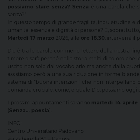
possiamo stare senza?
Senza
è una parola che s
senza?”
In questo tempo di grande fragilità, inquietudine e di
umanità, essenza e dignità di persone? E, soprattutto
Martedì 17 marzo
2026, alle
ore 18.30
, interverrà i
Dio è tra le parole con meno lettere della nostra lin
timore o sarà perché nella storia molti di coloro che
uscito non solo dal vocabolario ma anche dalla quotid
assistiamo però a una sua riduzione in forme blande e
sistema di “buona intenzioni” che non interpellano d
domanda cruciale: come, e quale Dio, possiamo oggi
I prossimi appuntamenti saranno
martedì 14 aprile
(
Senza… poesia
).
INFO:
Centro Universitario Padovano
via Zabarella 82 – Padova