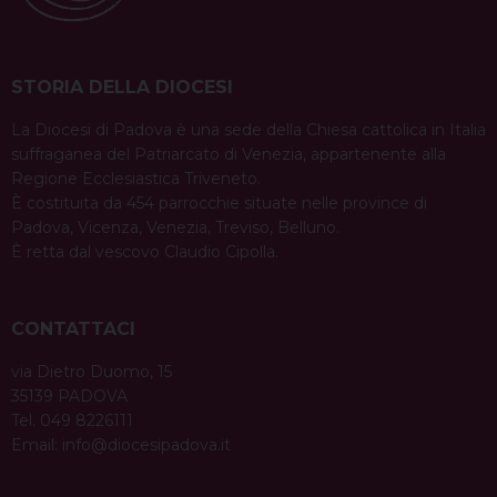
STORIA DELLA DIOCESI
La Diocesi di Padova è una sede della Chiesa cattolica in Italia
suffraganea del Patriarcato di Venezia, appartenente alla
Regione Ecclesiastica Triveneto.
È costituita da 454 parrocchie situate nelle province di
Padova, Vicenza, Venezia, Treviso, Belluno.
È retta dal vescovo Claudio Cipolla.
CONTATTACI
via Dietro Duomo, 15
35139 PADOVA
Tel. 049 8226111
Email:
info@diocesipadova.it