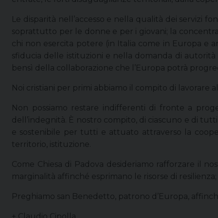
Le disparità nell’accesso e nella qualità dei servizi f
soprattutto per le donne e per i giovani; la concentr
chi non esercita potere (in Italia come in Europa e a
sfiducia delle istituzioni e nella domanda di autorità
bensì della collaborazione che l’Europa potrà progredi
Noi cristiani per primi abbiamo il compito di lavorare 
Non possiamo restare indifferenti di fronte a proge
dell’indegnità. È nostro compito, di ciascuno e di tutt
e sostenibile per tutti e attuato attraverso la coope
territorio, istituzione.
Come Chiesa di Padova desideriamo rafforzare il nost
marginalità affinché esprimano le risorse di resilienza;
Preghiamo san Benedetto, patrono d’Europa, affinché c
+ Claudio Cipolla,