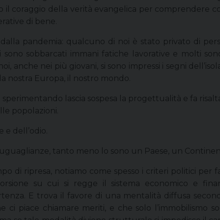
il coraggio della verità evangelica per comprendere con 
erative di bene.
dalla pandemia: qualcuno di noi è stato privato di perso
i si sono sobbarcati immani fatiche lavorative e molti so
noi, anche nei più giovani, si sono impressi i segni dell’
 la nostra Europa, il nostro mondo.
o sperimentando lascia sospesa la progettualità e fa ris
lle popolazioni.
 e dell’odio.
uguaglianze, tanto meno lo sono un Paese, un Continente, 
i ripresa, notiamo come spesso i criteri politici per fa
storsione su cui si regge il sistema economico e fina
rtenza. E trova il favore di una mentalità diffusa seco
i, che ci piace chiamare meriti, e che solo l’immobilism