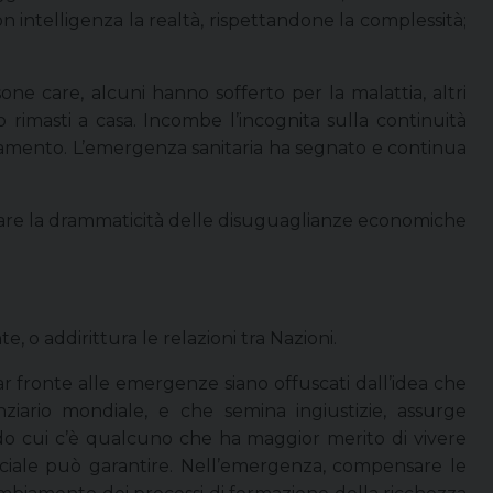
intelligenza la realtà, rispettandone la complessità;
ne care, alcuni hanno sofferto per la malattia, altri
no rimasti a casa. Incombe l’incognita sulla continuità
isolamento. L’emergenza sanitaria ha segnato e continua
altare la drammaticità delle disuguaglianze economiche
o addirittura le relazioni tra Nazioni.
r fronte alle emergenze siano offuscati dall’idea che
nziario mondiale, e che semina ingiustizie, assurge
ndo cui c’è qualcuno che ha maggior merito di vivere
o sociale può garantire. Nell’emergenza, compensare le