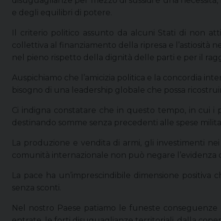
disuguaglianze per mezzo di sussidi è una necessità, 
e degli equilibri di potere.
Il criterio politico assunto da alcuni Stati di non 
collettiva al finanziamento della ripresa e l’astiosità
nel pieno rispetto della dignità delle parti e per il r
Auspichiamo che l’amicizia politica e la concordia in
bisogno di una leadership globale che possa ricostrui
Ci indigna constatare che in questo tempo, in cui i p
destinando somme senza precedenti alle spese militar
La produzione e vendita di armi, gli investimenti 
comunità internazionale non può negare l’evidenza ch
La pace ha un’imprescindibile dimensione positiva che
senza sconti.
Nel nostro Paese patiamo le funeste conseguenze d
entrate, le forti disuguaglianze territoriali, dalla copert