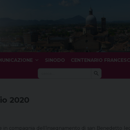
UNICAZIONE
SINODO
CENTENARIO FRANCES
Search Button
Search
for:
lio 2020
in compagnia dell’insegnamento di san Benedetto legg