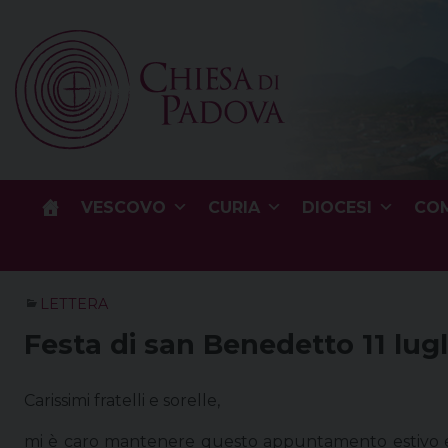
Skip
to
content
VESCOVO
CURIA
DIOCESI
COM
LETTERA
Festa di san Benedetto 11 lug
Carissimi fratelli e sorelle,
mi è caro mantenere questo appuntamento estivo e 