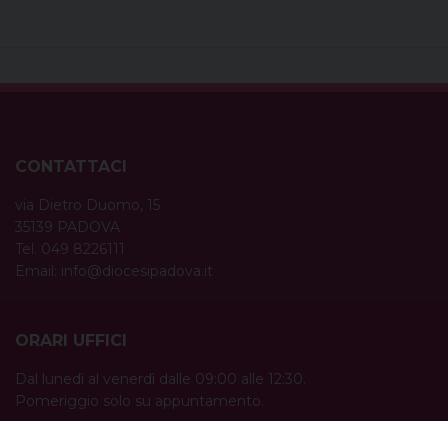
CONTATTACI
via Dietro Duomo, 15
35139 PADOVA
Tel. 049 8226111
Email:
info@diocesipadova.it
ORARI UFFICI
Dal lunedì al venerdì dalle 09:00 alle 12:30.
Pomeriggio solo su appuntamento.