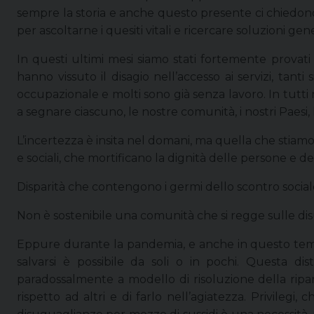
sempre la storia e anche questo presente ci chiedono 
per ascoltarne i quesiti vitali e ricercare soluzioni gen
In questi ultimi mesi siamo stati fortemente provati 
hanno vissuto il disagio nell’accesso ai servizi, tant
occupazionale e molti sono già senza lavoro. In tutti 
a segnare ciascuno, le nostre comunità, i nostri Paesi,
L’incertezza è insita nel domani, ma quella che stiam
e sociali, che mortificano la dignità delle persone e de
Disparità che contengono i germi dello scontro sociale
Non è sostenibile una comunità che si regge sulle dis
Eppure durante la pandemia, e anche in questo tempo d
salvarsi è possibile da soli o in pochi. Questa di
paradossalmente a modello di risoluzione della ripa
rispetto ad altri e di farlo nell’agiatezza. Privileg