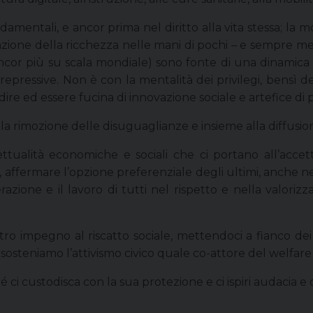
ondamentali, e ancor prima nel diritto alla vita stessa; la 
azione della ricchezza nelle mani di pochi – e sempre me
ncor più su scala mondiale) sono fonte di una dinamica au
 repressive. Non è con la mentalità dei privilegi, bensì d
re ed essere fucina di innovazione sociale e artefice di pa
alla rimozione delle disuguaglianze e insieme alla diffusi
ttualità economiche e sociali che ci portano all’accett
i, affermare l’opzione preferenziale degli ultimi, anche nel
razione e il lavoro di tutti nel rispetto e nella valoriz
ro impegno al riscatto sociale, mettendoci a fianco dei 
 sosteniamo l’attivismo civico quale co-attore del welfare 
i custodisca con la sua protezione e ci ispiri audacia e 