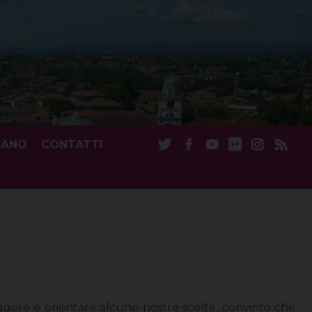
CANO
CONTATTI
ere e orientare alcune nostre scelte, convinto che