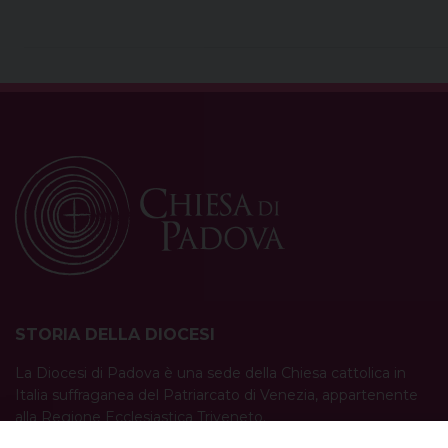
STORIA DELLA DIOCESI
La Diocesi di Padova è una sede della Chiesa cattolica in
Italia suffraganea del Patriarcato di Venezia, appartenente
alla Regione Ecclesiastica Triveneto.
È costituita da 454 parrocchie situate nelle province di