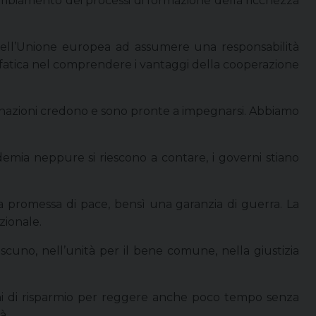
cambiamento dei processi di formazione della ricchezza
ia dell’Unione europea ad assumere una responsabilità
 la fatica nel comprendere i vantaggi della cooperazione
le nazioni credono e sono pronte a impegnarsi. Abbiamo
ndemia neppure si riescono a contare, i governi stiano
 promessa di pace, bensì una garanzia di guerra. La
zionale.
ascuno, nell’unità per il bene comune, nella giustizia
ni di risparmio per reggere anche poco tempo senza
à.