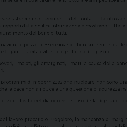
ma se tale modalità diviene strutturale si impedisce il 
attivare sistemi di contenimento del contagio; la ritros
 nei rapporti della politica internazionale mostrano tutta
aggiungimento del bene di tutti.
ternazionale possano essere invece i beni supremi in cui 
re legami di unità evitando ogni forma di egoismo.
overi, i malati, gli emarginati, i morti a causa della pa
i.
nei programmi di modernizzazione nucleare non sono una
e la pace non si riduce a una questione di sicurezza na
 va coltivata nel dialogo rispettoso della dignità di ci
el lavoro precario e irregolare, la mancanza di margi
ura digitale, all’istruzione, alle cure sanitarie, alla mobilit