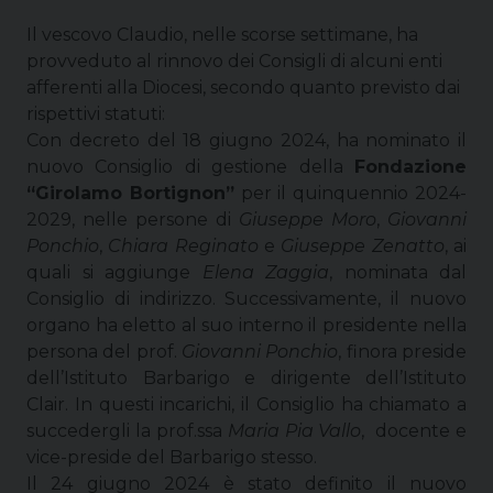
Il vescovo Claudio, nelle scorse settimane, ha
provveduto al rinnovo dei Consigli di alcuni enti
afferenti alla Diocesi, secondo quanto previsto dai
rispettivi statuti:
Con decreto del 18 giugno 2024, ha nominato il
nuovo Consiglio di gestione della
Fondazione
“Girolamo Bortignon”
per il quinquennio 2024-
2029, nelle persone di
Giuseppe Moro
,
Giovanni
Ponchio
,
Chiara Reginato
e
Giuseppe Zenatto
, ai
quali si aggiunge
Elena Zaggia
, nominata dal
Consiglio di indirizzo. Successivamente, il nuovo
organo ha eletto al suo interno il presidente nella
persona del prof.
Giovanni Ponchio
, finora preside
dell’Istituto Barbarigo e dirigente dell’Istituto
Clair. In questi incarichi, il Consiglio ha chiamato a
succedergli la prof.ssa
Maria Pia Vallo
, docente e
vice-preside del Barbarigo stesso.
Il 24 giugno 2024 è stato definito il nuovo