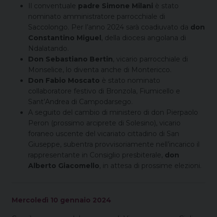
Il conventuale
padre Simone Milani
è stato
nominato amministratore parrocchiale di
Saccolongo. Per l’anno 2024 sarà coadiuvato da
don
Constantino Miguel
, della diocesi angolana di
Ndalatando.
Don Sebastiano Bertin
, vicario parrocchiale di
Monselice, lo diventa anche di Montericco.
Don Fabio Moscato
è stato nominato
collaboratore festivo di Bronzola, Fiumicello e
Sant’Andrea di Campodarsego.
A seguito del cambio di ministero di don Pierpaolo
Peron (prossimo arciprete di Solesino), vicario
foraneo uscente del vicariato cittadino di San
Giuseppe, subentra provvisoriamente nell’incarico il
rappresentante in Consiglio presbiterale,
don
Alberto Giacomello
, in attesa di prossime elezioni.
Mercoledì 10 gennaio 2024