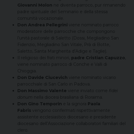
Giovanni Molon
ne diventa parroco, pur rimanendo
padre spirituale del Seminario e della stessa
comunità vocazionale.
Don Andrea Pellegrini
viene nominato parroco
moderatore delle parrocchie che compongono
l’unità pastorale di Saletto (Dossi, Megliadino San
Fidenzio, Megliadino San Vitale, Prà di Botte,
Saletto, Santa Margherita d’Adige e Taglie).
Il religioso dei frati minori,
padre Cristian Capuzzo
,
viene nominato parroco di Conche e Valli di
Chioggia.
Don Davide Ciucevich
viene nominato vicario
parrocchiale di San Carlo in Padova.
Don Massimo Valente
viene inviato come
fidei
donum
nella diocesi brasiliana di Roraima.
Don Gino Temporin
e la signora
Paola
Fabris
vengono confermati rispettivamente
assistente ecclesiastico diocesano e presidente
diocesano dell’Associazione collaboratori familiari del
clero.