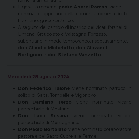
romena di rito latino.
Il gesuita romeno,
padre Andrei Roman
, viene
nominato cappellano della comunità romena di rito
bizantino, greco-cattolico.
A seguito del cambio di incarico dei vicari foranei di
Limena, Graticolato e Valstagna-Fonzaso,
subentrano in modo temporaneo, rispettivamente,
don Claudio Michelotto
,
don Giovanni
Bortignon
e
don Stefano Vanzetto
.
Mercoledì 28 agosto 2024
Don Federico Talone
viene nominato parroco in
solido di Galta, Tombelle e Vigonovo.
Don Damiano Terzo
viene nominato vicario
parrocchiale di Mestrino.
Don Luca Susana
viene nominato vicario
parrocchiale di Montagnana.
Don Paolo Bortolato
viene nominato collaboratore
pastorale del Sacro Cuore alle Terme.