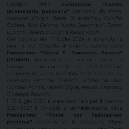
Consiglio della
Fondazione “Centro
universitario padovano”
composto
da
mons.
Massimo Giorgio Bezze
(Presidente),
Camilla
Cabbia
,
Rita Deiana
,
Nicola Giacometti
,
Fiorita
Luciano
,
Alberto Scuttari
e
Renzo Volpin
.
Con decreto del 1° luglio 2024, è avvenuta la
nomina del Consiglio di amministrazione della
Fondazione “Opera S. Francesco Saverio”
(CUAMM)
, presieduto dal
vescovo
stesso. Il
Consiglio in carica per il triennio 2024-2027 sarà
composto da
Pietro Badaloni
,
Massimo Carraro
,
Diamante Ortensia D’Alessio
,
Liviana Da Dalt
,
Carmelo Fanelli
,
Alberto Rigolli
,
Marina Salamon
,
Giuseppe Zaccaria
.
Il 18 luglio 2024 è stato nominato per il triennio
2024-2027 il Consiglio di amministrazione della
Fondazione “Opera per l’adorazione
perpetua”
confermando la presidente
Maria
Letizia Frigo
e incaricando come consiglieri
Carla