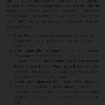
Con il consenso del vescovo di Vicenza, mons. Giuliano
Brugnotto, il vescovo Claudio ha nominato
don Ernesto
Cabrele
, parroco dell’unità pastorale Colceresa,
amministratore parrocchiale di Mure a partire da gennaio
2024, dato l’iter di trasferimento della parrocchia alla
diocesi di Vicenza.
Don Paolo Marzellan
, arciprete del duomo di
Monselice, viene nominato anche parroco di
Montericco.
Don Emanuele Gasparini
è stato nominato
collaboratore pastorale di Stra.
Il vicario generale
don Giuliano Zatti
,
don Alessio
Rossetto
e la
dott.ssa Francesca Bassi
sono stati
nominati membri del Consiglio del
Fondo Ente
Diocesano Assistenza Sacerdoti
.
A
don Loris Bizzotto
vicario parrocchiale dell’unità
pastorale dell’Arcella, viene affidato l’incarico di
animatore spirituale per le scuole della Fondazione
Girolamo Bortignon (Istituto Barbarigo e Istituto
Clair).