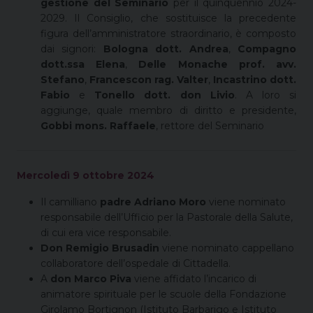
gestione del Seminario
per il quinquennio 2024-
2029. Il Consiglio, che sostituisce la precedente
figura dell’amministratore straordinario, è composto
dai signori:
Bologna dott. Andrea
,
Compagno
dott.ssa Elena
,
Delle Monache prof. avv.
Stefano
,
Francescon rag. Valter
,
Incastrino dott.
Fabio
e
Tonello dott. don Livio
. A loro si
aggiunge, quale membro di diritto e presidente,
Gobbi mons. Raffaele
, rettore del Seminario
Mercoledì 9 ottobre 2024
Il camilliano
padre Adriano Moro
viene nominato
responsabile dell’Ufficio per la Pastorale della Salute,
di cui era vice responsabile.
Don Remigio Brusadin
viene nominato cappellano
collaboratore dell’ospedale di Cittadella.
A
don Marco Piva
viene affidato l’incarico di
animatore spirituale per le scuole della Fondazione
Girolamo Bortignon (Istituto Barbarigo e Istituto