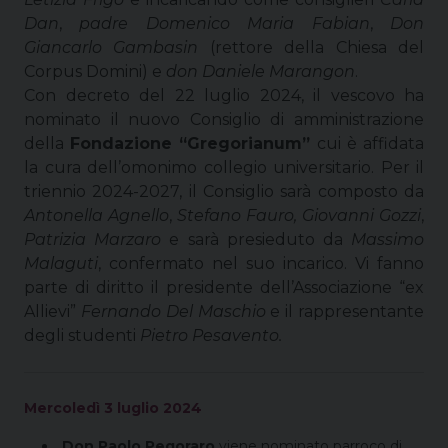
Dan
,
padre Domenico Maria Fabian
,
Don
Giancarlo Gambasin
(rettore della Chiesa del
Corpus Domini) e
don Daniele Marangon
.
Con decreto del 22 luglio 2024, il vescovo ha
nominato il nuovo Consiglio di amministrazione
della
Fondazione “Gregorianum”
cui è affidata
la cura dell’omonimo collegio universitario. Per il
triennio 2024-2027, il Consiglio sarà composto da
Antonella Agnello
,
Stefano Fauro,
Giovanni Gozzi
,
Patrizia Marzaro
e sarà presieduto da
Massimo
Malaguti
, confermato nel suo incarico. Vi fanno
parte di diritto il presidente dell’Associazione “ex
Allievi”
Fernando Del Maschio
e il rappresentante
degli studenti
Pietro Pesavento.
Mercoledì 3 luglio 2024
Don Paolo Pegoraro
viene nominato parroco di