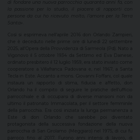
di fondare una nuova parrocchia quaranta anni fa, con
la passione per lo studio, il piacere di rapporti con
persone da cui ho ricevuto molto, l’amore per la Terra
Santa»
.
Così si esprimeva nell’aprile 2016 don Orlando Zampieri,
che è deceduto nelle prime ore di lunedì 22 settembre
2025, all’Opera della Provvidenza di Sarmeola (Pd). Nato a
Vigonovo il 5 ottobre 1934 da Settimo ed Eva Dainese,
ordinato presbitero il 12 luglio 1959, era stato inviato come
cooperatore a Villafranca Padovana e, nel 1967, a Santa
Tecla in Este. Accanto a mons. Giovanni Foffani, col quale
instaura un rapporto di stima, fiducia e affetto, don
Orlando ha il compito di seguire le pratiche dell’ufficio
parrocchiale e di occuparsi di diverse mansioni non da
ultimo il patronato Immacolata, per il settore femminile
della parrocchia. Era così iniziata la lunga permanenza a
Este di don Orlando che sarebbe poi diventato
protagonista della successiva fondazione della nuova
parrocchia di San Girolamo (Meggiaro) nel 1975, di cui fu
parroco fino al 2017. Furono anni intensi di lavoro, di