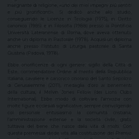
insegnante di religione,
«uno dei miei impegni più sentiti
e più gratificanti»
. Si dedicò anche allo studio,
conseguendo le Licenze in Teologia (1975), in Diritto
canonico (1985) e in Filosofia (1988) presso la Pontificia
Università Lateranense di Roma, dove aveva ottenuto
anche un diploma in Pastorale (1978). Acquisì un diploma
anche presso l’Istituto di Liturgia pastorale di Santa
Giustina (Padova, 1978).
Ebbe onorificenze di ogni genere: sigillo della Città di
Este, commendatore Ordine al merito della Repubblica
Italiana, cavaliere e canonico onorario del Santo Sepolcro
di Gerusalemme (2011), medaglia d’oro ai benemeriti
della cultura, il Melvin Jones Fellow (dei Lions Clubs
International). Ebbe modo di coltivare l’amicizia con
molte figure ecclesiali significative, sempre coinvolgendo
col personale entusiasmo la comunità cristiana,
l’amministrazione estense e la società civile, grato
tuttavia del bene che nasce dalla vita di molti. Con
questa premessa diede vita alla costituzione del
Premio