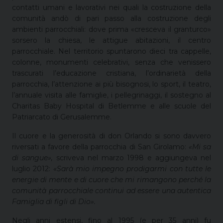
contatti umani e lavorativi nei quali la costruzione della
comunità andò di pari passo alla costruzione degli
ambienti parrocchiali: dove prima «cresceva il granturco»
sorsero la chiesa, le attigue abitazioni, il centro
parrocchiale. Nel territorio spuntarono dieci tra cappelle,
colonne, monumenti celebrativi, senza che venissero
trascurati l’educazione cristiana, l’ordinarietà della
parrocchia, l’attenzione ai più bisognosi, lo sport, il teatro,
l’annuale visita alle famiglie, i pellegrinaggi, il sostegno al
Charitas Baby Hospital di Betlemme e alle scuole del
Patriarcato di Gerusalemme.
Il cuore e la generosità di don Orlando si sono davvero
riversati a favore della parrocchia di San Girolamo:
«M
i sa
di sangue»,
scriveva nel marzo 1998 e aggiungeva nel
luglio 2012:
«Sarà mio impegno prodigarmi con tutte le
energie di mente e di cuore che mi rimangono perché la
comunità parrocchiale continui ad essere una autentica
Famiglia di figli di Dio»
.
Negli anni estensi, fino al 1995 (e per 35 anni) fu