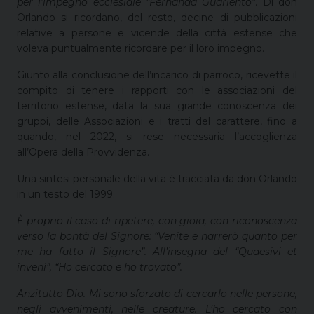
per l’impegno ecclesiale “
Fernanda
Guariento”
. Di don
Orlando si ricordano, del resto, decine di pubblicazioni
relative a persone e vicende della città estense che
voleva puntualmente ricordare per il loro impegno.
Giunto alla conclusione dell’incarico di parroco, ricevette il
compito di tenere i rapporti con le associazioni del
territorio estense, data la sua grande conoscenza dei
gruppi, delle Associazioni e i tratti del carattere, fino a
quando, nel 2022, si rese necessaria l’accoglienza
all’Opera della Provvidenza.
Una sintesi personale della vita è tracciata da don Orlando
in un testo del 1999.
È proprio il caso di ripetere
,
con gioia, con riconoscenza
verso la bontà del Signore: “Venite e narrerò quanto per
me ha fatto il Signore”. All’insegna del “
Quaesivi et
inveni”,
“
H
o cercato e ho trovato”.
Anzitutto Dio. Mi sono sforzato di cercarlo nelle persone,
negli avvenimenti, nelle creature. L’ho cercato con