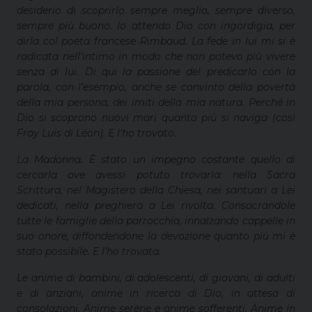
desiderio di scoprirlo sempre meglio, sempre diverso,
sempre più buono. Io attendo Dio con ingordigia, per
dirla col poeta francese Rimbaud. La fede in lui mi si è
radicata nell’intimo in modo che non potevo più vivere
senza di lui. Di qui la passione del predicarlo con la
parola, con l’esempio, anche se convinto della povertà
della mia persona, d
ei
imiti della mia natura. Perché in
Dio si scoprono nuovi mari quanto più si naviga (così
Fray Luis di Léon). E l’ho trovato.
La Madonna. È stato un impegno costante quello di
cercarla ove avessi potuto trovarla: nella Sacra
Scrittura, nel Magistero della Chiesa, nei santuari a Lei
dedicati, nella preghiera a Lei rivolta. Consacrandole
tutte le famiglie della parrocchia, innalzando cappelle in
suo onore, diffondendone la devozione quanto più mi è
stato possibile. E l’ho trovata.
Le anime di bambini, di adolescenti, di giovani, di adulti
e di anziani, anime in ricerca di Dio, in attesa di
consolazioni. Anime serene e anime sofferenti. Anime in