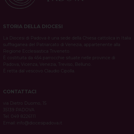
STORIA DELLA DIOCESI
La Diocesi di Padova è una sede della Chiesa cattolica in Italia
suffraganea del Patriarcato di Venezia, appartenente alla
Regione Ecclesiastica Triveneto.
È costituita da 454 parrocchie situate nelle province di
Padova, Vicenza, Venezia, Treviso, Belluno.
È retta dal vescovo Claudio Cipolla.
CONTATTACI
via Dietro Duomo, 15
35139 PADOVA
Tel. 049 8226111
Email:
info@diocesipadova.it