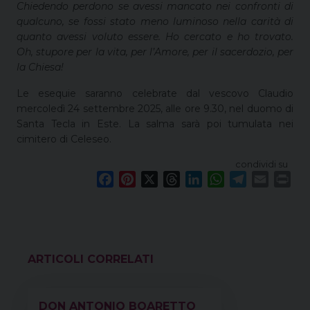
Chiedendo perdono se avessi mancato nei confronti di
qualcuno, se fossi stato meno luminoso nella carità di
quanto avessi voluto essere. Ho cercato e ho trovato.
Oh, stupore per la vita, per l’Amore, per il sacerdozio, per
la Chiesa!
Le esequie saranno celebrate dal vescovo Claudio
mercoledì 24 settembre 2025, alle ore 9.30, nel duomo di
Santa Tecla in Este. La salma sarà poi tumulata nei
cimitero di Celeseo.
condividi su
F
P
X
T
L
W
T
E
P
a
i
h
i
h
e
m
r
c
n
r
n
a
l
a
i
e
t
e
k
t
e
i
n
b
e
a
e
s
g
l
t
o
r
d
d
A
r
VEDI ANCHE
o
e
s
I
p
a
k
s
n
p
m
DON ANTONIO BOARETTO