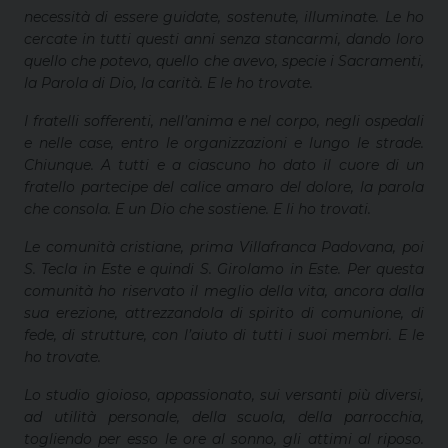
necessità di essere guidate, sostenute, illuminate. Le ho
cercate in tutti questi anni senza stancarmi, dando loro
quello che potevo, quello che avevo, specie i Sacramenti,
la Parola di Dio, la carità.
E le ho trovate.
I fratelli sofferenti
,
nell’anima e nel corpo, negli ospedali
e nelle case, entro le organizzazioni e lungo le strade.
Chiunque. A tutti e a ciascuno ho dato il cuor
e
di un
fratello partecipe d
e
l calice amaro del dolore, la parola
che consola. E un Dio che sostiene. E li ho trovati.
Le comunità cristiane, prima Villafranca Padovana, poi
S. Tecla in Este e quindi S. Girolamo in Este. Per questa
comunità ho riservato il meglio della vita, ancora dalla
sua erezione, attrezzandola di spirito di comunione, di
fede, di strutture, con l’aiuto di tutti i suoi membri. E le
ho trovate.
Lo studio gioioso, appassionato, sui versanti più diversi,
ad utilità personale, della scuola, della parrocchia,
togliendo per esso le ore al sonno, gli attimi al riposo.