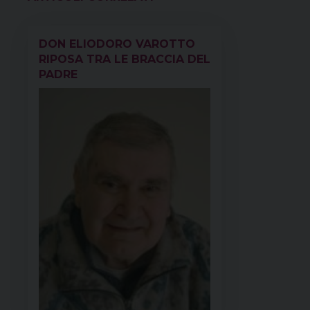
VEDI ANCHE
o
e
s
I
p
a
k
s
n
p
m
DON ELIODORO VAROTTO
t
RIPOSA TRA LE BRACCIA DEL
PADRE