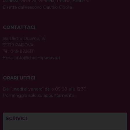
Padova, Vicenza, Venezia, Treviso, Belluno.
È retta dal vescovo Claudio Cipolla.
CONTATTACI
via Dietro Duomo, 15
35139 PADOVA
Tel. 049 8226111
Email:
info@diocesipadova.it
ORARI UFFICI
Dal lunedì al venerdì dalle 09:00 alle 12:30.
Pomeriggio solo su appuntamento.
SCRIVICI