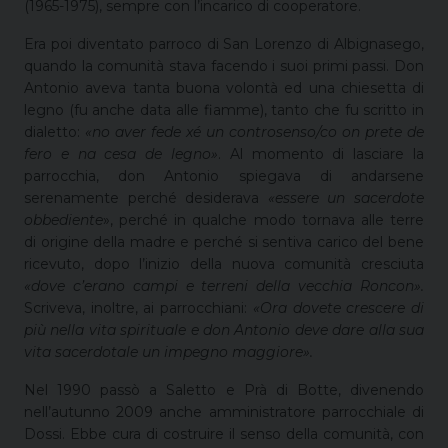
(1965-1975), sempre con l’incarico di cooperatore.
Era poi diventato parroco di San Lorenzo di Albignasego,
quando la comunità stava facendo i suoi primi passi. Don
Antonio aveva tanta buona volontà ed una chiesetta di
legno (fu anche data alle fiamme), tanto che fu scritto in
dialetto:
«no aver fede xé un controsenso/co on prete de
fero e na cesa de legno»
. Al momento di lasciare la
parrocchia, don Antonio spiegava di andarsene
serenamente perché desiderava
«essere un sacerdote
obbediente
», perché in qualche modo tornava alle terre
di origine della madre e perché si sentiva carico del bene
ricevuto, dopo l’inizio della nuova comunità cresciuta
«dove c’erano campi e terreni della vecchia Roncon».
Scriveva, inoltre, ai parrocchiani:
«Ora dovete crescere di
più nella vita spirituale e don Antonio deve dare alla sua
vita sacerdotale un impegno maggiore».
Nel 1990 passò a Saletto e Prà di Botte, divenendo
nell’autunno 2009 anche amministratore parrocchiale di
Dossi. Ebbe cura di costruire il senso della comunità, con