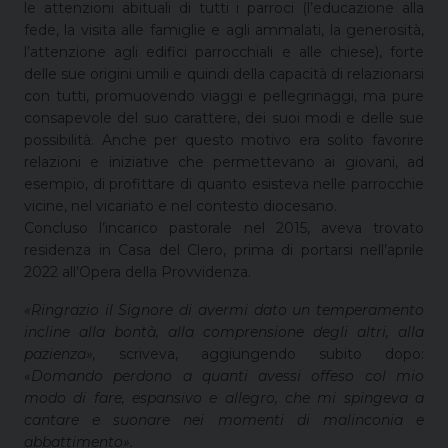
le attenzioni abituali di tutti i parroci (l’educazione alla
fede, la visita alle famiglie e agli ammalati, la generosità,
l’attenzione agli edifici parrocchiali e alle chiese), forte
delle sue origini umili e quindi della capacità di relazionarsi
con tutti, promuovendo viaggi e pellegrinaggi, ma pure
consapevole del suo carattere, dei suoi modi e delle sue
possibilità. Anche per questo motivo era solito favorire
relazioni e iniziative che permettevano ai giovani, ad
esempio, di profittare di quanto esisteva nelle parrocchie
vicine, nel vicariato e nel contesto diocesano.
Concluso l’incarico pastorale nel 2015, aveva trovato
residenza in Casa del Clero, prima di portarsi nell’aprile
2022 all’Opera della Provvidenza.
«Ringrazio il Signore di avermi dato un temperamento
incline alla bontà, alla comprensione degli altri, alla
pazienza»,
scriveva, aggiungendo subito dopo:
«Domando perdono a quanti avessi offeso col mio
modo di fare, espansivo e allegro, che mi spingeva a
cantare e suonare nei momenti di malinconia e
abbattimento».