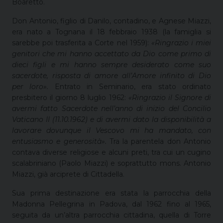
Boaretto.
Don Antonio, figlio di Danilo, contadino, e Agnese Miazzi,
era nato a Tognana il 18 febbraio 1938 (la famiglia si
sarebbe poi trasferita a Corte nel 1959):
«Ringrazio i miei
genitori che mi hanno accettato da Dio come primo di
dieci figli e mi hanno sempre desiderato come suo
sacerdote, risposta di amore all’Amore infinito di Dio
per loro».
Entrato in Seminario, era stato ordinato
presbitero il giorno 8 luglio 1962:
«Ringrazio il Signore di
avermi fatto Sacerdote nell’anno di inizio del Concilio
Vaticano II (11.10.1962) e di avermi dato la disponibilità a
lavorare dovunque il Vescovo mi ha mandato, con
entusiasmo e generosità».
Tra la parentela don Antonio
contava diverse religiose e alcuni preti, tra cui un cugino
scalabriniano (Paolo Miazzi) e soprattutto mons. Antonio
Miazzi, già arciprete di Cittadella.
Sua prima destinazione era stata la parrocchia della
Madonna Pellegrina in Padova, dal 1962 fino al 1965,
seguita da un’altra parrocchia cittadina, quella di Torre