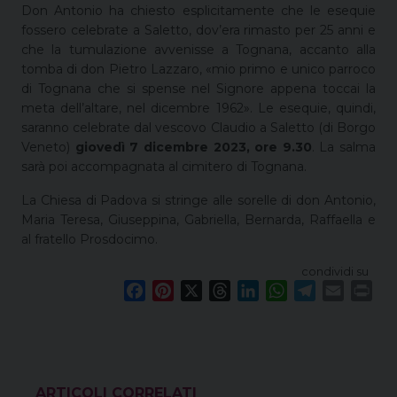
Don Antonio ha chiesto esplicitamente che le esequie
fossero celebrate a Saletto, dov’era rimasto per 25 anni e
che la tumulazione avvenisse a Tognana, accanto alla
tomba di don Pietro Lazzaro, «mio primo e unico parroco
di Tognana che si spense nel Signore appena toccai la
meta dell’altare, nel dicembre 1962». Le esequie, quindi,
saranno celebrate dal vescovo Claudio a Saletto (di Borgo
Veneto)
giovedì 7 dicembre 2023, ore 9.30
. La salma
sarà poi accompagnata al cimitero di Tognana.
La Chiesa di Padova si stringe alle sorelle di don Antonio,
Maria Teresa, Giuseppina, Gabriella, Bernarda, Raffaella e
al fratello Prosdocimo.
condividi su
F
P
X
T
L
W
T
E
P
a
i
h
i
h
e
m
r
c
n
r
n
a
l
a
i
e
t
e
k
t
e
i
n
b
e
a
e
s
g
l
t
o
r
d
d
A
r