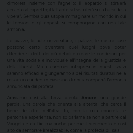
dimorerà insieme con l’agnello; il leopardo si sdraierà
accanto al capretto; il lattante si trastullerà sulla buca della
vipera”. Sembra pura utopia immaginare un mondo in cui
le tensioni e gli opposti si compongano con una tale
armonia.
Le piazze, le aule universitarie, i palazzi, le nostre case
possono certo diventare quei luoghi dove poter
difendere i diritti dei più deboli e creare le condizioni per
una vita sociale e individuale all’insegna della giustizia e
della libertà. Ma i cammini intrapresi in questi spazi
saranno efficaci e giungeranno a dei risultati duraturi nella
misura in cui dentro ciascuno di noi si comporrà l’armonia
annunciata dal profeta.
Arriviamo così alla terza parola:
Amore
: una grande
parola, una parola che orienta alla alterità, che cerca il
bene dell’altro, dell’altra. Io, con la mia concreta e
personale esperienza, non so parlarne se non a partire dal
Vangelo e da Dio ma anche per me il riferimento è così
alto da sembrare irrealizzabile, come la profezia di Isaia.