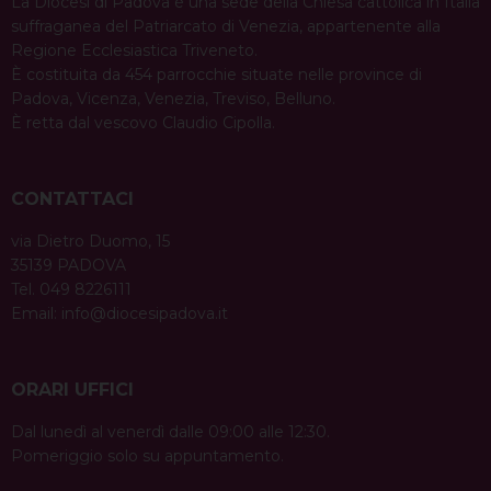
La Diocesi di Padova è una sede della Chiesa cattolica in Italia
suffraganea del Patriarcato di Venezia, appartenente alla
Regione Ecclesiastica Triveneto.
È costituita da 454 parrocchie situate nelle province di
Padova, Vicenza, Venezia, Treviso, Belluno.
È retta dal vescovo Claudio Cipolla.
CONTATTACI
via Dietro Duomo, 15
35139 PADOVA
Tel. 049 8226111
Email:
info@diocesipadova.it
ORARI UFFICI
Dal lunedì al venerdì dalle 09:00 alle 12:30.
Pomeriggio solo su appuntamento.