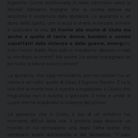
legittime. Come trasformarla in reale cammino verso la
felicità? Abbiamo bisogno che la nostra attesa sia
arricchita e sostenuta dalla speranza. La speranza è un
dono dello Spirito, che ci aiuta a vivere, a cercare, trovare
e custodire la vita
.
Di fronte alla morte di Giulia ma
anche a quella di tante donne, bambini e uomini
sopraffatti dalla violenza e dalle guerre, emerg
ono
tutti i nostri dubbi. Non solo ci chiediamo: davvero ci sarà
la vita dopo la morte? Ma anche: ha senso impegnarsi se
poi tutto si riduce a poca cenere?
La speranza, che oggi rinnoviamo, per noi cristiani ha un
nome e un volto: quello di Gesù, il Signore Risorto. È lui la
vita che la morte non è riuscita a ingabbiare, il Giusto che
l’ingiustizia non è riuscita a spezzare, il mite e umile di
cuore che ha scardinato la violenza del potere.
La speranza, che è Cristo, è più di un antidoto nei
momenti difficili della vita. Il profeta Isaia descrive un
mondo in cui compaiono una dopo l’altra scene che
sembrano avere dell’assurdo e del fantasioso: “Il lupo