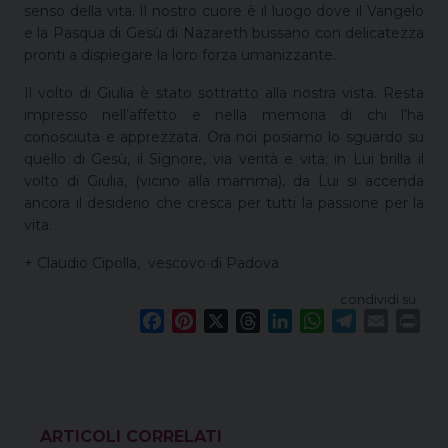
senso della vita. Il nostro cuore è il luogo dove il Vangelo
e la Pasqua di Gesù di Nazareth bussano con delicatezza
pronti a dispiegare la loro forza umanizzante.
Il volto di Giulia è stato sottratto alla nostra vista. Resta
impresso nell’affetto e nella memoria di chi l’ha
conosciuta e apprezzata. Ora noi posiamo lo sguardo su
quello di Gesù, il Signore, via verità e vita; in Lui brilla il
volto di Giulia, (vicino alla mamma), da Lui si accenda
ancora il desiderio che cresca per tutti la passione per la
vita.
+ Claudio Cipolla, vescovo di Padova
condividi su
F
P
X
T
L
W
T
E
P
a
i
h
i
h
e
m
r
c
n
r
n
a
l
a
i
e
t
e
k
t
e
i
n
b
e
a
e
s
g
l
t
o
r
d
d
A
r
VEDI ANCHE