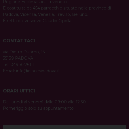
Regione Ecclesiastica Triveneto.
È costituita da 454 parrocchie situate nelle province di
Padova, Vicenza, Venezia, Treviso, Belluno.
È retta dal vescovo Claudio Cipolla.
CONTATTACI
via Dietro Duomo, 15
35139 PADOVA
Tel. 049 8226111
Email:
info@diocesipadova.it
ORARI UFFICI
Dal lunedì al venerdì dalle 09:00 alle 12:30.
Pomeriggio solo su appuntamento.