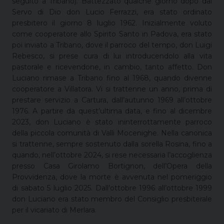
seguito a Tribano). Battezzato qualche giorno dopo dal
Servo di Dio don Lucio Ferrazzi, era stato ordinato
presbitero il giorno 8 luglio 1962. Inizialmente voluto
come cooperatore allo Spirito Santo in Padova, era stato
poi inviato a Tribano, dove il parroco del tempo, don Luigi
Rebesco, si prese cura di lui introducendolo alla vita
pastorale e ricevendone, in cambio, tanto affetto. Don
Luciano rimase a Tribano fino al 1968, quando divenne
cooperatore a Villatora. Vi si trattenne un anno, prima di
prestare servizio a Cartura, dall’autunno 1969 all’ottobre
1976. A partire da quest’ultima data, e fino al dicembre
2023, don Luciano è stato ininterrottamente parroco
della piccola comunità di Valli Mocenighe. Nella canonica
si trattenne, sempre sostenuto dalla sorella Rosina, fino a
quando, nell’ottobre 2024, si rese necessaria l’accoglienza
presso Casa Girolamo Bortignon, dell’Opera della
Provvidenza, dove la morte è avvenuta nel pomeriggio
di sabato 5 luglio 2025. Dall’ottobre 1996 all’ottobre 1999
don Luciano era stato membro del Consiglio presbiterale
per il vicariato di Merlara.