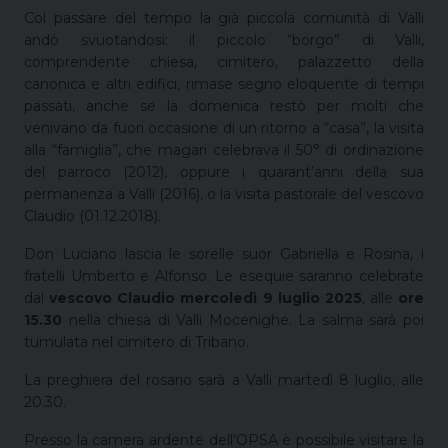
Col passare del tempo la già piccola comunità di Valli
andò svuotandosi: il piccolo “borgo” di Valli,
comprendente chiesa, cimitero, palazzetto della
canonica e altri edifici, rimase segno eloquente di tempi
passati, anche se la domenica restò per molti che
venivano da fuori occasione di un ritorno a “casa”, la visita
alla “famiglia”, che magari celebrava il 50° di ordinazione
del parroco (2012), oppure i quarant’anni della sua
permanenza a Valli (2016), o la visita pastorale del vescovo
Claudio (01.12.2018).
Don Luciano lascia le sorelle suor Gabriella e Rosina, i
fratelli Umberto e Alfonso. Le esequie saranno celebrate
dal
vescovo Claudio mercoledì 9 luglio 2025
, alle
ore
15.30
nella chiesa di Valli Mocenighe. La salma sarà poi
tumulata nel cimitero di Tribano.
La preghiera del rosario sarà a Valli martedì 8 luglio, alle
20.30.
Presso la camera ardente dell’OPSA è possibile visitare la