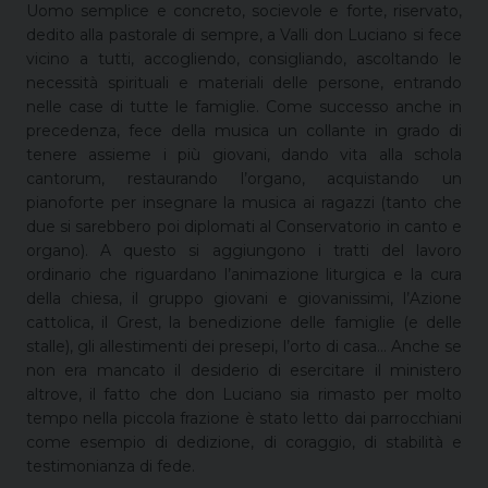
Uomo semplice e concreto, socievole e forte, riservato,
dedito alla pastorale di sempre, a Valli don Luciano si fece
vicino a tutti, accogliendo, consigliando, ascoltando le
necessità spirituali e materiali delle persone, entrando
nelle case di tutte le famiglie. Come successo anche in
precedenza, fece della musica un collante in grado di
tenere assieme i più giovani, dando vita alla schola
cantorum, restaurando l’organo, acquistando un
pianoforte per insegnare la musica ai ragazzi (tanto che
due si sarebbero poi diplomati al Conservatorio in canto e
organo). A questo si aggiungono i tratti del lavoro
ordinario che riguardano l’animazione liturgica e la cura
della chiesa, il gruppo giovani e giovanissimi, l’Azione
cattolica, il Grest, la benedizione delle famiglie (e delle
stalle), gli allestimenti dei presepi, l’orto di casa… Anche se
non era mancato il desiderio di esercitare il ministero
altrove, il fatto che don Luciano sia rimasto per molto
tempo nella piccola frazione è stato letto dai parrocchiani
come esempio di dedizione, di coraggio, di stabilità e
testimonianza di fede.