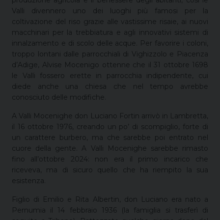
produzione agricola e il benessere degli abitanti, così le
Valli divennero uno dei luoghi più famosi per la
coltivazione del riso grazie alle vastissime risaie, ai nuovi
macchinari per la trebbiatura e agli innovativi sistemi di
innalzamento e di scolo delle acque. Per favorire i coloni,
troppo lontani dalle parrocchiali di Vighizzolo e Piacenza
d’Adige, Alvise Mocenigo ottenne che il 31 ottobre 1698
le Valli fossero erette in parrocchia indipendente, cui
diede anche una chiesa che nel tempo avrebbe
conosciuto delle modifiche.
A Valli Mocenighe don Luciano Fortin arrivò in Lambretta,
il 16 ottobre 1976, creando un po’ di scompiglio, forte di
un carattere burbero, ma che sarebbe poi entrato nel
cuore della gente. A Valli Mocenighe sarebbe rimasto
fino all’ottobre 2024: non era il primo incarico che
riceveva, ma di sicuro quello che ha riempito la sua
esistenza.
Figlio di Emilio e Rita Albertin, don Luciano era nato a
Pernumia il 14 febbraio 1936 (la famiglia si trasferì di