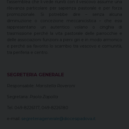
l’assemblea che li vede riuniti con il vescovo assume una
rilevanza particolare per sapienza pastorale e per forza
promozionale. Si potrebbe dire – senza alcuna
diminuzione o concezione meccanicistica – che essi
rappresentano un autentico volano o cinghia di
trasmissione perché la vita pastorale delle parrocchie e
delle associazioni funzioni a pieni giri e in modo armonico
e perché sia favorito lo scambio tra vescovo e comunità,
tra periferia e centro.
SEGRETERIA GENERALE
Responsabile:
Maristella Roveroni
Segretaria:
Paola Zapolla
Tel. 049-8226117, 049-8226180
e-mail:
segreteriagenerale@diocesipadova.it