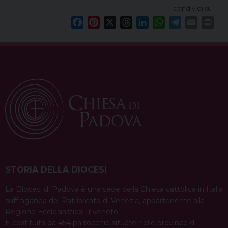
condividi su
F
P
X
T
L
W
T
E
P
a
i
h
i
h
e
m
r
c
n
r
n
a
l
a
i
e
t
e
k
t
e
i
n
b
e
a
e
s
g
l
t
o
r
d
d
A
r
o
e
s
I
p
a
k
s
n
p
m
t
STORIA DELLA DIOCESI
La Diocesi di Padova è una sede della Chiesa cattolica in Italia
suffraganea del Patriarcato di Venezia, appartenente alla
Regione Ecclesiastica Triveneto.
È costituita da 454 parrocchie situate nelle province di