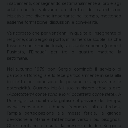
i sacramenti, consegnando settimanalmente a loro e agli
adulti che lo volevano un libretto del catechismo:
iniziativa che divenne importante nel tempo, mettendo
assieme formazione, discussioni e convivialità.
Va ricordato che per vent’anni, in qualità di insegnante di
religione, don Sergio si portò, in numerose scuole, sia che
fossero scuole medie locali, sia scuole superiori (come il
Fusinato, l’Einaudi) per tre o quattro mattine la
settimana.
Nell’autunno
1979 don Sergio cominciò il servizio di
parroco a Roncaglia e lo fece particolarmente in sella alla
bicicletta per conoscere le persone e apprezzarne le
potenzialità. Quando iniziò il suo ministero ebbe a dire:
«Accettatemi come sono e io vi accetterò come siete»
. A
Roncaglia, comunità allargatasi col passare del tempo,
aveva constatato la buona frequenza alla catechesi,
l’ampia partecipazione alla messa feriale, la grande
devozione a Maria e l’attenzione verso i più bisognosi.
Oltre trent’anni è durata la presenza di don Sergio a