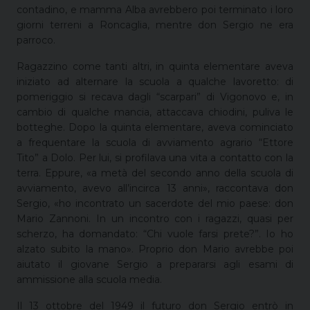
contadino, e mamma Alba avrebbero poi terminato i loro
giorni terreni a Roncaglia, mentre don Sergio ne era
parroco.
Ragazzino come tanti altri, in quinta elementare aveva
iniziato ad alternare la scuola a qualche lavoretto: di
pomeriggio si recava dagli “scarpari” di Vigonovo e, in
cambio di qualche mancia, attaccava chiodini, puliva le
botteghe. Dopo la quinta elementare, aveva cominciato
a frequentare la scuola di avviamento agrario “Ettore
Tito” a Dolo. Per lui, si profilava una vita a contatto con la
terra. Eppure, «a metà del secondo anno della scuola di
avviamento, avevo all’incirca 13 anni», raccontava don
Sergio, «ho incontrato un sacerdote del mio paese: don
Mario Zannoni. In un incontro con i ragazzi, quasi per
scherzo, ha domandato: “Chi vuole farsi prete?”. Io ho
alzato subito la mano». Proprio don Mario avrebbe poi
aiutato il giovane Sergio a prepararsi agli esami di
ammissione alla scuola media.
Il 13 ottobre del 1949 il futuro don Sergio entrò in