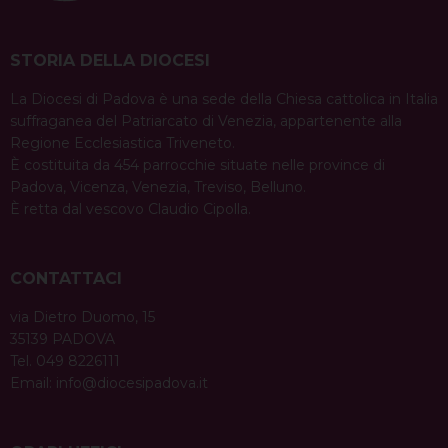
STORIA DELLA DIOCESI
La Diocesi di Padova è una sede della Chiesa cattolica in Italia
suffraganea del Patriarcato di Venezia, appartenente alla
Regione Ecclesiastica Triveneto.
È costituita da 454 parrocchie situate nelle province di
Padova, Vicenza, Venezia, Treviso, Belluno.
È retta dal vescovo Claudio Cipolla.
CONTATTACI
via Dietro Duomo, 15
35139 PADOVA
Tel. 049 8226111
Email:
info@diocesipadova.it