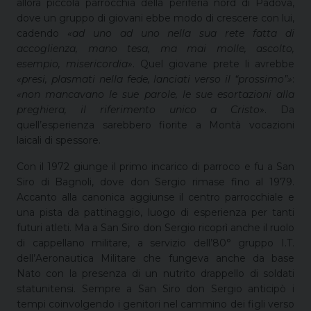
allora piccola parrocchia della periferia nord di Padova,
dove un gruppo di giovani ebbe modo di crescere con lui,
cadendo
«ad uno ad uno nella sua rete fatta di
accoglienza, mano tesa, ma mai molle, ascolto,
esempio, misericordia»
. Quel giovane prete li avrebbe
«presi, plasmati nella fede, lanciati verso il “prossimo”»
:
«non mancavano le sue parole, le sue esortazioni alla
preghiera, il riferimento unico a Cristo»
. Da
quell’esperienza sarebbero fiorite a Montà vocazioni
laicali di spessore.
Con il 1972 giunge il primo incarico di parroco e fu a San
Siro di Bagnoli, dove don Sergio rimase fino al 1979.
Accanto alla canonica aggiunse il centro parrocchiale e
una pista da pattinaggio, luogo di esperienza per tanti
futuri atleti. Ma a San Siro don Sergio ricoprì anche il ruolo
di cappellano militare, a servizio dell’80° gruppo I.T.
dell’Aeronautica Militare che fungeva anche da base
Nato con la presenza di un nutrito drappello di soldati
statunitensi. Sempre a San Siro don Sergio anticipò i
tempi coinvolgendo i genitori nel cammino dei figli verso