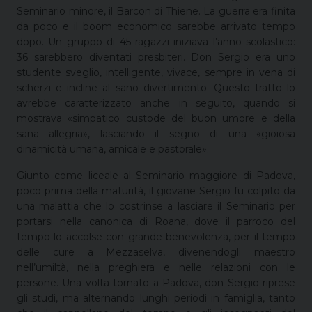
Seminario minore, il Barcon di Thiene. La guerra era finita
da poco e il boom economico sarebbe arrivato tempo
dopo. Un gruppo di 45 ragazzi iniziava l’anno scolastico:
36 sarebbero diventati presbiteri. Don Sergio era uno
studente sveglio, intelligente, vivace, sempre in vena di
scherzi e incline al sano divertimento. Questo tratto lo
avrebbe caratterizzato anche in seguito, quando si
mostrava «simpatico custode del buon umore e della
sana allegria», lasciando il segno di una «gioiosa
dinamicità umana, amicale e pastorale».
Giunto come liceale al Seminario maggiore di Padova,
poco prima della maturità, il giovane Sergio fu colpito da
una malattia che lo costrinse a lasciare il Seminario per
portarsi nella canonica di Roana, dove il parroco del
tempo lo accolse con grande benevolenza, per il tempo
delle cure a Mezzaselva, divenendogli maestro
nell’umiltà, nella preghiera e nelle relazioni con le
persone. Una volta tornato a Padova, don Sergio riprese
gli studi, ma alternando lunghi periodi in famiglia, tanto