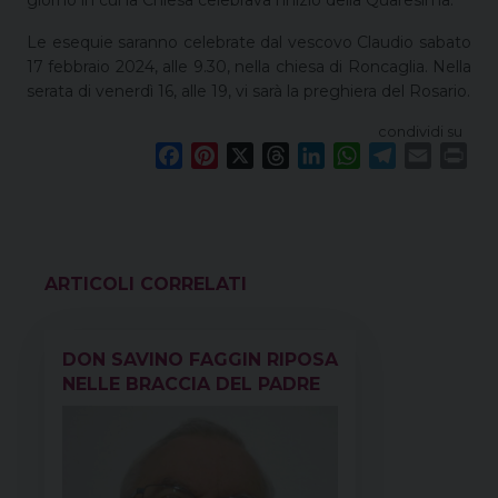
giorno in cui la Chiesa celebrava l’inizio della Quaresima.
Le esequie saranno celebrate dal vescovo Claudio sabato
17 febbraio 2024, alle 9.30, nella chiesa di Roncaglia. Nella
serata di venerdì 16, alle 19, vi sarà la preghiera del Rosario.
condividi su
F
P
X
T
L
W
T
E
P
a
i
h
i
h
e
m
r
c
n
r
n
a
l
a
i
e
t
e
k
t
e
i
n
b
e
a
e
s
g
l
t
o
r
d
d
A
r
VEDI ANCHE
o
e
s
I
p
a
k
s
n
p
m
DON SAVINO FAGGIN RIPOSA
t
NELLE BRACCIA DEL PADRE