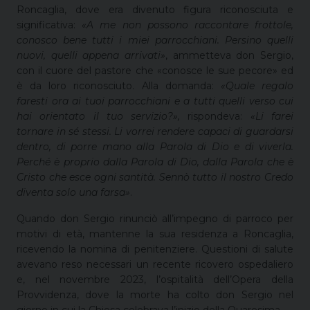
Roncaglia, dove era divenuto figura riconosciuta e
significativa:
«A me non possono raccontare frottole,
conosco bene tutti i miei parrocchiani. Persino quelli
nuovi, quelli appena arrivati»
, ammetteva don Sergio,
con il cuore del pastore che «conosce le sue pecore» ed
è da loro riconosciuto. Alla domanda:
«Quale regalo
faresti ora ai tuoi parrocchiani e a tutti quelli verso cui
hai orientato il tuo servizio?»,
rispondeva:
«Li farei
tornare in sé stessi. Li vorrei rendere capaci di guardarsi
dentro, di porre mano alla Parola di Dio e di viverla.
Perché è proprio dalla Parola di Dio, dalla Parola che è
Cristo che esce ogni santità. Sennò tutto il nostro Credo
diventa solo una farsa»
.
Quando don Sergio rinunciò all’impegno di parroco per
motivi di età, mantenne la sua residenza a Roncaglia,
ricevendo la nomina di penitenziere. Questioni di salute
avevano reso necessari un recente ricovero ospedaliero
e, nel novembre 2023, l’ospitalità dell’Opera della
Provvidenza, dove la morte ha colto don Sergio nel