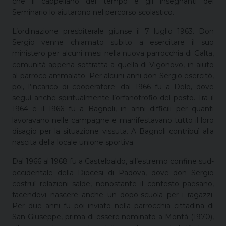
che il cappellano del tempo e gli insegnanti del
Seminario lo aiutarono nel percorso scolastico.
L’ordinazione presbiterale giunse il 7 luglio 1963. Don
Sergio venne chiamato subito a esercitare il suo
ministero per alcuni mesi nella nuova parrocchia di Galta,
comunità appena sottratta a quella di Vigonovo, in aiuto
al parroco ammalato. Per alcuni anni don Sergio esercitò,
poi, l’incarico di cooperatore: dal 1966 fu a Dolo, dove
seguì anche spiritualmente l’orfanotrofio del posto. Tra il
1964 e il 1966 fu a Bagnoli, in anni difficili per quanti
lavoravano nelle campagne e manifestavano tutto il loro
disagio per la situazione vissuta. A Bagnoli contribuì alla
nascita della locale unione sportiva.
Dal 1966 al 1968 fu a Castelbaldo, all’estremo confine sud-
occidentale della Diocesi di Padova, dove don Sergio
costruì relazioni salde, nonostante il contesto paesano,
facendovi nascere anche un dopo-scuola per i ragazzi.
Per due anni fu poi inviato nella parrocchia cittadina di
San Giuseppe, prima di essere nominato a Montà (1970),