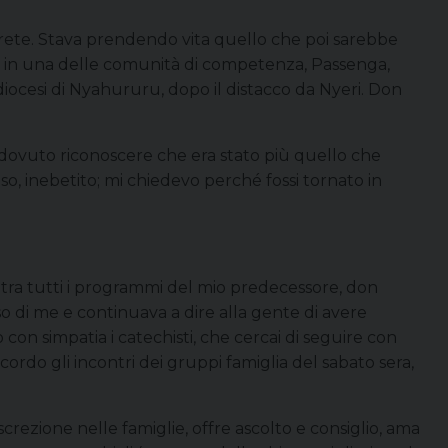
prete. Stava prendendo vita quello che poi sarebbe
 in una delle comunità di competenza, Passenga,
diocesi di Nyahururu, dopo il distacco da Nyeri. Don
ho dovuto riconoscere che era stato più quello che
so, inebetito; mi chiedevo perché fossi tornato in
 tra tutti i programmi del mio predecessore, don
so di me e continuava a dire alla gente di avere
on simpatia i catechisti, che cercai di seguire con
ordo gli incontri dei gruppi famiglia del sabato sera,
ezione nelle famiglie, offre ascolto e consiglio, ama