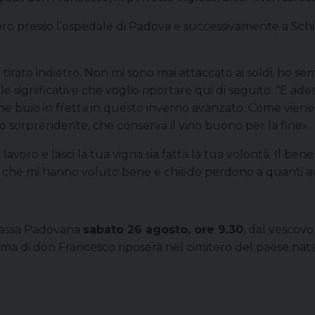
overo presso l’ospedale di Padova e successivamente a Schi
tirato indietro. Non mi sono mai attaccato ai soldi; ho se
le significative che voglio riportare qui di seguito: “E ad
e buio in fretta in questo inverno avanzato. Come viene 
 sorprendente, che conserva il vino buono per la fine».
avoro e lasci la tua vigna sia fatta la tua volontà. Il bene
o che mi hanno voluto bene e chiedo perdono a quanti ave
rrassa Padovana
sabato 26 agosto, ore 9.30
, dal vescovo
lma di don Francesco riposerà nel cimitero del paese nata