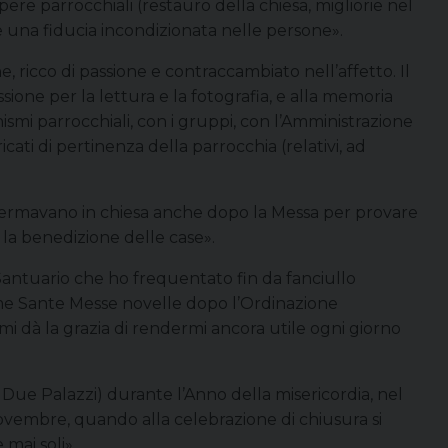
opere parrocchiali (restauro della chiesa, migliorie nel
e una fiducia incondizionata nelle persone».
 ricco di passione e contraccambiato nell’affetto. Il
ssione per la lettura e la fotografia, e alla memoria
ismi parrocchiali, con i gruppi, con l’Amministrazione
ati di pertinenza della parrocchia (relativi, ad
si fermavano in chiesa anche dopo la Messa per provare
r la benedizione delle case».
Santuario che ho frequentato fin da fanciullo
me Sante Messe novelle dopo l’Ordinazione
 mi dà la grazia di rendermi ancora utile ogni giorno
 Due Palazzi) durante l’Anno della misericordia, nel
 novembre, quando alla celebrazione di chiusura si
 mai soli».