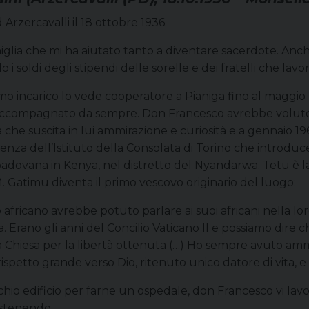
Arzercavalli il 18 ottobre 1936.
miglia che mi ha aiutato tanto a diventare sacerdote. Anch
 i soldi degli stipendi delle sorelle e dei fratelli che lavo
primo incarico lo vede cooperatore a Pianiga fino al maggi
ccompagnato da sempre. Don Francesco avrebbe voluto por
che suscita in lui ammirazione e curiosità e a gennaio 196
enza dell’Istituto della Consolata di Torino che introduce 
a padovana in Kenya, nel distretto del Nyandarwa. Tetu è l
M. Gatimu diventa il primo vescovo originario del luogo:
fricano avrebbe potuto parlare ai suoi africani nella lor
a. Erano gli anni del Concilio Vaticano II e possiamo dire ch
a Chiesa per la libertà ottenuta (…) Ho sempre avuto ammir
 rispetto grande verso Dio, ritenuto unico datore di vita, 
io edificio per farne un ospedale, don Francesco vi lavor
sostenendo