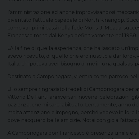
l’amministrazione ed anche improvvisandosi meccanico
diventato l’attuale ospedale di North Kinangop. Su
compiva i primi passi nella fede Mons. J. Mbatia, succ
Francesco torna dal Kenya definitivamente nel 1988.
«Alla fine di quella esperienza, che ha lasciato un’im
avevo ricevuto, di quello che ero riuscito a dar loro».
Italia: chi poteva aver bisogno di me in una qualsiasi 
Destinato a Camponogara, vi entra come parroco nell
«Ho sempre ringraziato i fedeli di Camponogara per av
Vittorio De Fanti: anniversari, novene, celebrazioni, g
pazienza, che mi sarei abituato. Lentamente, anno dopo
molta attenzione e impegno, perché vedevo in loro le pe
dove nacquero belle amicizie. Notai con gioia l’attacca
A Camponogara don Francesco è presenza umile e silenz