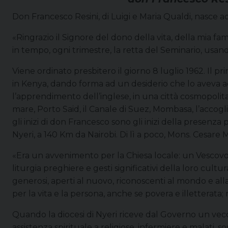
Don Francesco Resini, di Luigi e Maria Qualdi, nasce ad 
«Ringrazio il Signore del dono della vita, della mia fa
in tempo, ogni trimestre, la retta del Seminario, usando
Viene ordinato presbitero il giorno 8 luglio 1962. Il 
in Kenya, dando forma ad un desiderio che lo aveva a
l’apprendimento dell’inglese, in una città cosmopolita 
mare, Porto Said, il Canale di Suez, Mombasa, l’accogli
gli inizi di don Francesco sono gli inizi della presenz
Nyeri, a 140 Km da Nairobi. Di lì a poco, Mons. Cesare 
«Era un avvenimento per la Chiesa locale: un Vescovo a
liturgia preghiere e gesti significativi della loro cultur
generosi, aperti al nuovo, riconoscenti al mondo e all
per la vita e la persona, anche se povera e illetterata;
Quando la diocesi di Nyeri riceve dal Governo un vecch
assistenza spirituale a religiose, infermiere e malati, 