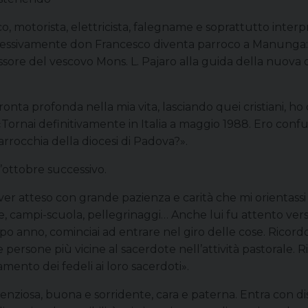
, motorista, elettricista, falegname e soprattutto inter
ccessivamente don Francesco diventa parroco a Manunga:
essore del vescovo Mons. L. Pajaro alla guida della nuova 
pronta profonda nella mia vita, lasciando quei cristiani, 
 «Tornai definitivamente in Italia a maggio 1988. Ero confu
parrocchia della diocesi di Padova?».
’ottobre successivo.
er atteso con grande pazienza e carità che mi orientassi
ite, campi-scuola, pellegrinaggi… Anche lui fu attento ver
 anno, cominciai ad entrare nel giro delle cose. Ricordo c
rsone più vicine al sacerdote nell’attività pastorale. Ric
mento dei fedeli ai loro sacerdoti».
iosa, buona e sorridente, cara e paterna. Entra con discr