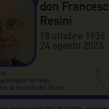
ni (Arzercavalli (PD), 18.10.1936 – Monselic