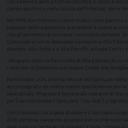
con pazienza, apre a tutti la canonica, è vicino ai picco
campo sportivo e nella Scuola dell’infanzia). Viene d
Nel 1999 don Francesco viene inviato come parroco a Vi
bagaglio delle esperienze precedenti si unisce al sorris
che gli permette di ricordare i nomi delle persone. Si
Comunale e con le Associazioni presenti a Villa Estense
esempio, alla chiesa e a Villa Peruffo, attuale Centro 
«Ringrazio tanto la Parrocchia di Villa Estense di cui
i canti per la Domenica successiva. Grazie alle famigli
Nell’ottobre 2014 diventa rettore del Santuario della
accompagnato da nostra madre specialmente per la fe
sacerdotale. Ringrazio il Signore dei miei anni di vita
per il servizio presso il Santuario. Ora, vedi Tu Signore
Don Francesco ha la gioia di vedere il Santuario luogo
2016: persone, categorie, gruppi e parrocchie si porta
aggiunge un centinaio di migranti di fede cristiana ai 