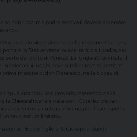
e se non ricca, mio padre sentiva il dovere di versare
ravano».
o 1964, quando viene destinato alla missione diocesana
tarsi in Brasile: viene invece inviato a Londra, per
5 parte dal porto di Venezia. La lunga attraversata, il
i missionari ai luoghi dove sarebbero stati destinati:
a prima missione di don Francesco, nella diocesi di
o lingua, usando i loro proverbi, inserendo nella
e la Chiesa africana è nata con il Concilio: cristiani
azione verso la cultura africana, per il suo rispetto
e l’uomo creatura limitata».
a con le Piccole Figlie di S. Giuseppe, dando