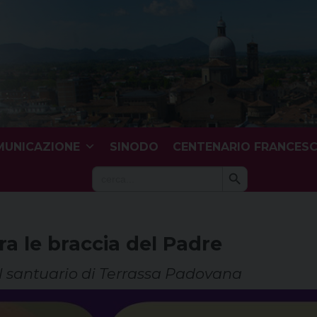
UNICAZIONE
SINODO
CENTENARIO FRANCES
Search Button
Search
for:
ra le braccia del Padre
el santuario di Terrassa Padovana