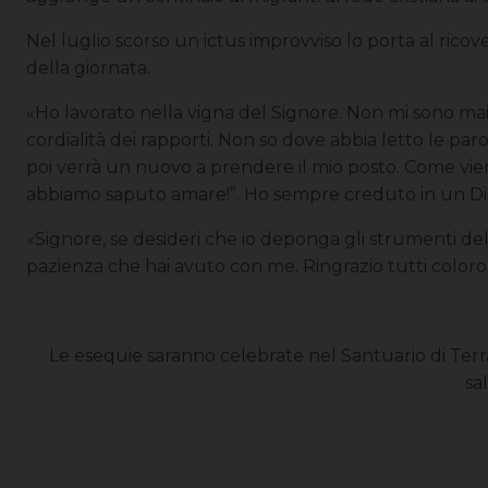
Nel luglio scorso un ictus improvviso lo porta al ric
della giornata.
«Ho lavorato nella vigna del Signore. Non mi sono mai 
cordialità dei rapporti. Non so dove abbia letto le paro
poi verrà un nuovo a prendere il mio posto. Come vien
abbiamo saputo amare!”. Ho sempre creduto in un Dio
«Signore, se desideri che io deponga gli strumenti del l
pazienza che hai avuto con me. Ringrazio tutti color
Le esequie saranno celebrate nel Santuario di Te
sa