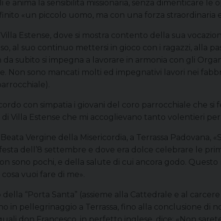
li e anima la sensibilità missionaria, senza dimenticare le 
efinito «un piccolo uomo, ma con una forza straordinaria 
lla Estense, dove si mostra contento della sua vocazione,
o, al suo continuo mettersi in gioco con i ragazzi, alla pa
n da subito si impegna a lavorare in armonia con gli Organ
. Non sono mancati molti ed impegnativi lavori nei fabbric
parrocchiale).
 ricordo con simpatia i giovani del coro parrocchiale che 
e di Villa Estense che mi accoglievano tanto volentieri pe
 Beata Vergine della Misericordia, a Terrassa Padovana, «
sta dell’8 settembre e dove era dolce celebrare le pri
, non sono pochi, e della salute di cui ancora godo. Questo
, cosa vuoi fare di me».
 della “Porta Santa” (assieme alla Cattedrale e al carcere
no in pellegrinaggio a Terrassa, fino alla conclusione di
quali don Francesco, in perfetto inglese, dice: «Non sarete