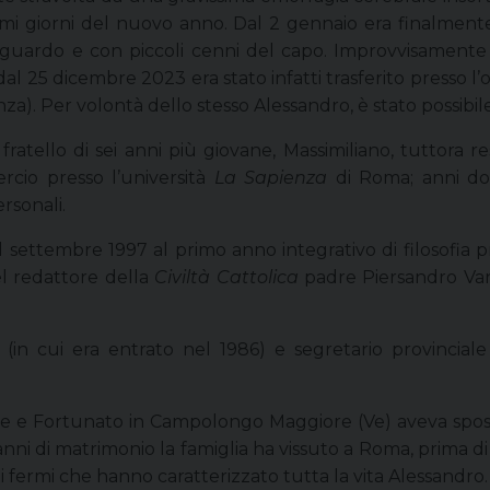
rimi giorni del nuovo anno. Dal 2 gennaio era finalment
o sguardo e con piccoli cenni del capo. Improvvisamente
 (dal 25 dicembre 2023 era stato infatti trasferito presso l
a). Per volontà dello stesso Alessandro, è stato possibi
ratello di sei anni più giovane, Massimiliano, tuttora 
rcio presso l’università
La Sapienza
di Roma; anni dop
rsonali.
el settembre 1997 al primo anno integrativo di filosofia pr
l redattore della
Civiltà Cattolica
padre Piersandro Vanz
(in cui era entrato nel 1986) e segretario provincia
ice e Fortunato in Campolongo Maggiore (Ve) aveva spos
ni di matrimonio la famiglia ha vissuto a Roma, prima di t
nti fermi che hanno caratterizzato tutta la vita Alessandro.