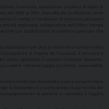
Domus Juventutis,
associazione pubblica di fedeli di
zio dal 1988 al 1992. Approda alla professione come
Domus
lo mette in condizione di conoscere situazioni
e attività missionarie, collaboratore dell’Ufficio stampa
 alcune sue pubblicazioni di carattere spirituale che
la cooperazione per aiuti ai missionari e bambini orfani
ll’accoglienza di Charles de Foucauld. Il lettorato e
del vicario apostolico, il vescovo Giuseppe Bausardo,
suo essere «persona saggia, prudente, responsabile,
era scontato per Alessandro riuscire a inserirsi nella
onale di Alessandro si è svolto presso la parrocchia del
ccompagnamento di persone in necessità e fragilità