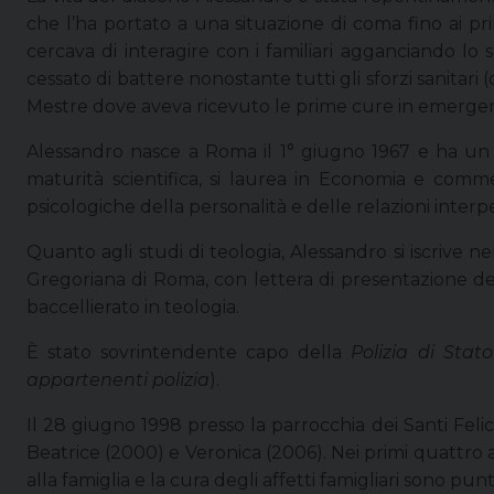
che l’ha portato a una situazione di coma fino ai p
cercava di interagire con i familiari agganciando l
cessato di battere nonostante tutti gli sforzi sanitari
Mestre dove aveva ricevuto le prime cure in emergenz
Alessandro nasce a Roma il 1° giugno 1967 e ha un f
maturità scientifica, si laurea in Economia e comme
psicologiche della personalità e delle relazioni interpe
Quanto agli studi di teologia, Alessandro si iscrive n
Gregoriana di Roma, con lettera di presentazione de
baccellierato in teologia.
È stato sovrintendente capo della
Polizia di Stato
appartenenti polizia
).
Il 28 giugno 1998 presso la parrocchia dei Santi Fel
Beatrice (2000) e Veronica (2006). Nei primi quattro an
alla famiglia e la cura degli affetti famigliari sono pu