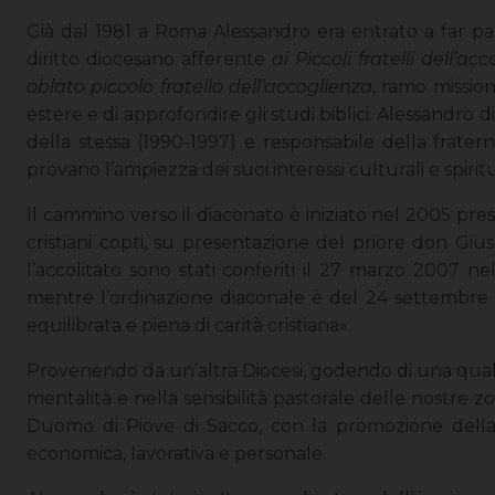
Già dal 1981 a Roma Alessandro era entrato a far par
diritto diocesano afferente
ai Piccoli fratelli dell’ac
oblato piccolo fratello dell’accoglienza
, ramo missio
estere e di approfondire gli studi biblici. Alessandro
della stessa (1990-1997) e responsabile della frater
provano l’ampiezza dei suoi interessi culturali e spiritu
Il cammino verso il diaconato è iniziato nel 2005 press
cristiani copti, su presentazione del priore don Giu
l’accolitato sono stati conferiti il 27 marzo 2007 ne
mentre l’ordinazione diaconale è del 24 settembre 
equilibrata e piena di carità cristiana».
Provenendo da un’altra Diocesi, godendo di una qualif
mentalità e nella sensibilità pastorale delle nostre zo
Duomo di Piove di Sacco, con la promozione della 
economica, lavorativa e personale.