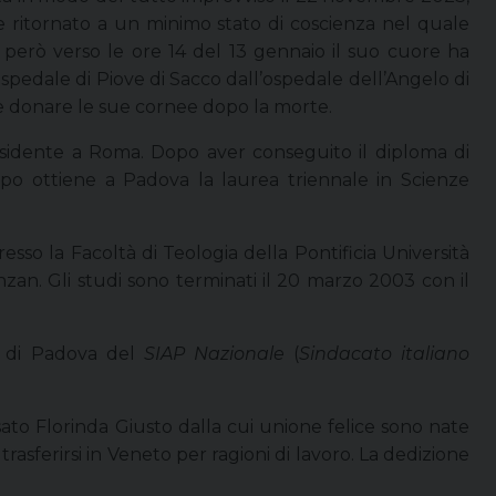
e ritornato a un minimo stato di coscienza nel quale
 però verso le ore 14 del 13 gennaio il suo cuore ha
’ospedale di Piove di Sacco dall’ospedale dell’Angelo di
le donare le sue cornee dopo la morte.
residente a Roma. Dopo aver conseguito il diploma di
o ottiene a Padova la laurea triennale in Scienze
esso la Facoltà di Teologia della Pontificia Università
an. Gli studi sono terminati il 20 marzo 2003 con il
le di Padova del
SIAP Nazionale
(
Sindacato italiano
ato Florinda Giusto dalla cui unione felice sono nate
rasferirsi in Veneto per ragioni di lavoro. La dedizione