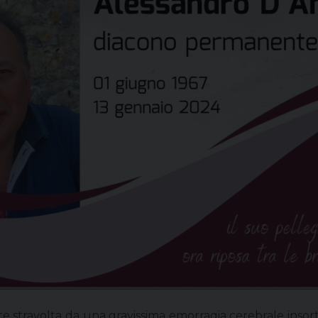
e stravolta da una gravissima emorragia cerebrale inso