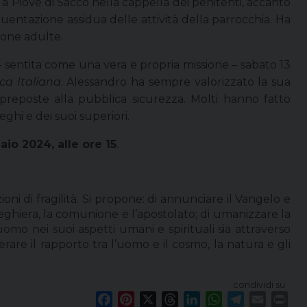
 a Piove di Sacco nella cappella dei penitenti, accanto
uentazione assidua delle attività della parrocchia. Ha
rsone adulte.
 sentita come una vera e propria missione – sabato 13
ca Italiana
. Alessandro ha sempre valorizzato la sua
i preposte alla pubblica sicurezza. Molti hanno fatto
eghi e dei suoi superiori.
io 2024, alle ore 15
.
oni di fragilità. Si propone: di annunciare il Vangelo e
reghiera, la comunione e l’apostolato; di umanizzare la
omo nei suoi aspetti umani e spirituali sia attraverso
erare il rapporto tra l’uomo e il cosmo, la natura e gli
condividi su
F
P
X
T
L
W
T
E
P