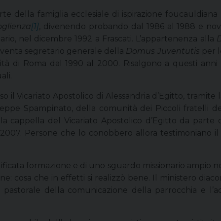
te della famiglia ecclesiale di ispirazione foucauldiana
coglienza
[1]
, divenendo probando dal 1986 al 1988 e novi
nario, nel dicembre 1992 a Frascati. L’appartenenza alla
 diventa segretario generale della
Domus Juventutis
per l
nità di Roma dal 1990 al 2000. Risalgono a questi anni
ali.
o il Vicariato Apostolico di Alessandria d’Egitto, tramite 
seppe Spampinato, della comunità dei Piccoli fratelli de
lla cappella del Vicariato Apostolico d’Egitto da parte 
2007. Persone che lo conobbero allora testimoniano il 
icata formazione e di uno sguardo missionario ampio non 
ne: cosa che in effetti si realizzò bene. Il ministero diac
pastorale della comunicazione della parrocchia e l’a