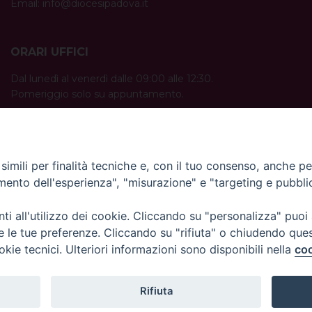
Email:
info@diocesipadova.it
ORARI UFFICI
Dal lunedì al venerdì dalle 09:00 alle 12:30.
Pomeriggio solo su appuntamento.
imili per finalità tecniche e, con il tuo consenso, anche per 
amento dell'esperienza", "misurazione" e "targeting e pubbli
i all'utilizzo dei cookie. Cliccando su "personalizza" puoi
re le tue preferenze. Cliccando su "rifiuta" o chiudendo que
okie tecnici. Ulteriori informazioni sono disponibili nella
coo
Rifiuta