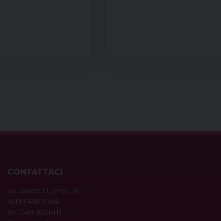
CONTATTACI
via Dietro Duomo, 15
35139 PADOVA
Tel. 049 8226111