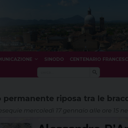
UNICAZIONE
SINODO
CENTENARIO FRANCES
Search Button
Search
for:
 permanente riposa tra le bracc
sequie mercoledì 17 gennaio alle ore 15 ne