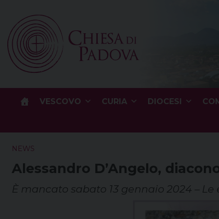
Skip
to
content
VESCOVO
CURIA
DIOCESI
COM
NEWS
Alessandro D’Angelo, diacono
È mancato sabato 13 gennaio 2024 – Le e