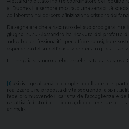
Alessandro è stato inoltre coordinatore dell’équipe re
al Duomo. Ha sempre mostrato una sensibilità speciale
collaborato nei percorsi d’iniziazione cristiana dei fa
Da segnalare che a riscontro del suo prodigarsi intel
giugno 2020 Alessandro ha ricevuto dal prefetto d
indubbia professionalità per offrire consiglio e sos
esperienza del suo efficace spendersi in questo senso. L
Le esequie saranno celebrate celebrate dal vescovo 
––––––––––––––––––––––––
[1]
«Si rivolge al servizio completo dell’uomo, in partic
realizzare una proposta di vita seguendo la spirituali
fede promuovendo il carisma dell’accoglienza e della 
un’attività di studio, di ricerca, di documentazione, s
animali».