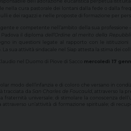
sponsabile dell’adorazione eucaristica perpetua istituita
 nella cura pastorale dei lontani dalla fede o dalla freq
nciulli e dei ragazzi e nelle proposte di formazione per pe
ligente e competente nell’ambito della sua professione –
i Padova il diploma
dell’Ordine al merito della Repubbli
tegno in questioni legate al rapporto con le istituzion
a sua attività sindacale nel Siap attesta la stima dei coll
Claudio nel Duomo di Piove di Sacco
mercoledì 17 genna
olar modo dell’infanzia e di coloro che versano in condizi
tà tracciata da
San Charles de Foucauld
, attraverso la p
fraternità universale; di stimolare la conoscenza dell’u
ia attraverso un’attività di formazione spirituale; di recup