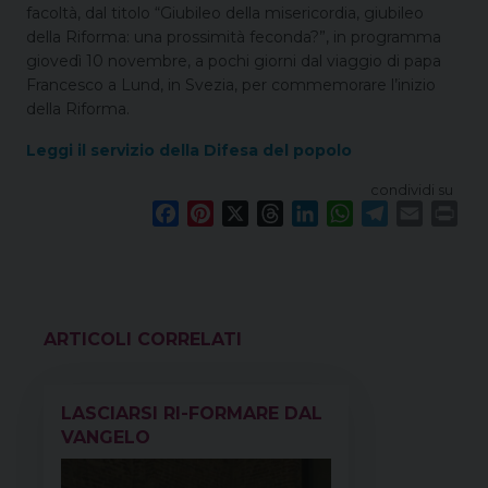
facoltà, dal titolo “Giubileo della misericordia, giubileo
della Riforma: una prossimità feconda?”, in programma
giovedì 10 novembre, a pochi giorni dal viaggio di papa
Francesco a Lund, in Svezia, per commemorare l’inizio
della Riforma.
Leggi il servizio della Difesa del popolo
condividi su
F
P
X
T
L
W
T
E
P
a
i
h
i
h
e
m
r
c
n
r
n
a
l
a
i
e
t
e
k
t
e
i
n
b
e
a
e
s
g
l
t
o
r
d
d
A
r
VEDI ANCHE
o
e
s
I
p
a
k
s
n
p
m
LASCIARSI RI-FORMARE DAL
t
VANGELO