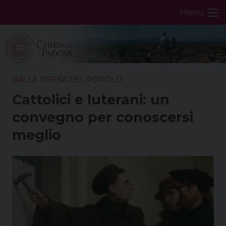
Skip
Menu
to
content
DALLA DIFESA DEL POPOLO
Cattolici e luterani: un
convegno per conoscersi
meglio