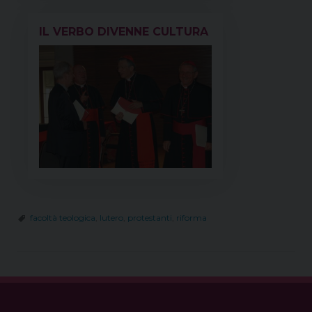
IL VERBO DIVENNE CULTURA
facoltà teologica
,
lutero
,
protestanti
,
riforma