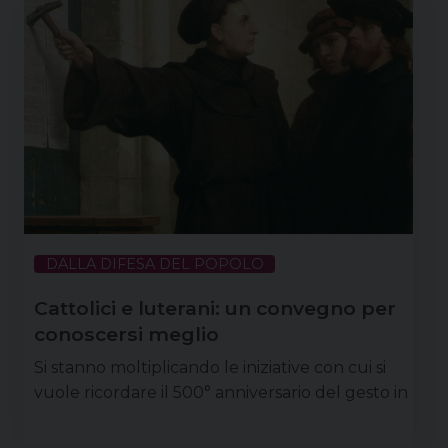
DALLA DIFESA DEL POPOLO
Cattolici e luterani: un convegno per
conoscersi meglio
Si stanno moltiplicando le iniziative con cui si
vuole ricordare il 500° anniversario del gesto in
cui per tradizione si riconosce l’inizio della
Riforma protestante, ovvero la pubblicazione