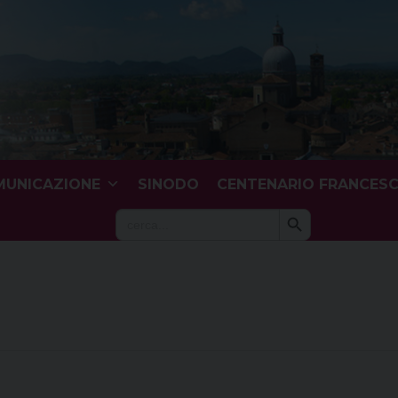
UNICAZIONE
SINODO
CENTENARIO FRANCES
Search Button
Search
for: