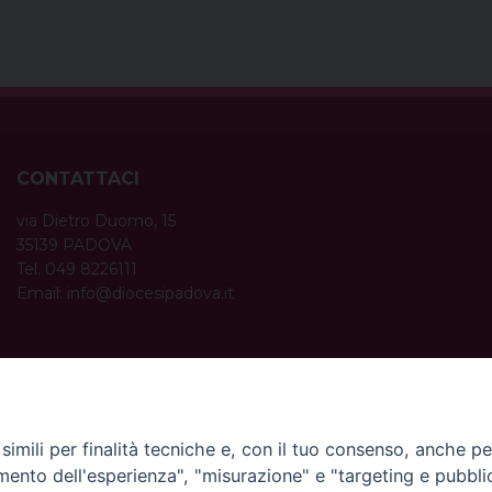
CONTATTACI
via Dietro Duomo, 15
35139 PADOVA
Tel. 049 8226111
Email:
info@diocesipadova.it
ORARI UFFICI
Dal lunedì al venerdì dalle 09:00 alle 12:30.
Pomeriggio solo su appuntamento.
imili per finalità tecniche e, con il tuo consenso, anche per 
amento dell'esperienza", "misurazione" e "targeting e pubbli