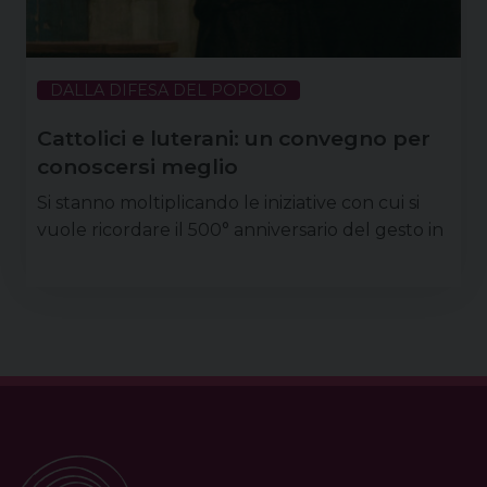
DALLA DIFESA DEL POPOLO
Cattolici e luterani: un convegno per
conoscersi meglio
Si stanno moltiplicando le iniziative con cui si
vuole ricordare il 500° anniversario del gesto in
cui per tradizione si riconosce l’inizio della
Riforma protestante, ovvero la pubblicazione
delle tesi sulle indulgenze da parte di Martin
Lutero il 31 ottobre 1517. La Facoltà teologica del
P
Triveneto e l’Istituto di studi ecumenici San
o
Bernardino di Venezia hanno avviato già da
s
qualche mese un percorso per stimolare …
t
Continua a leggere
N