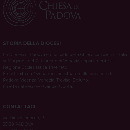
condividi su
a
F
P
X
T
L
W
T
E
P
v
a
i
h
i
h
e
m
r
c
n
r
n
a
l
a
i
i
e
t
e
k
t
e
i
n
g
b
e
a
e
s
g
l
t
a
o
r
d
d
A
r
STORIA DELLA DIOCESI
t
o
e
s
I
p
a
i
La Diocesi di Padova è una sede della Chiesa cattolica in Italia
k
s
n
p
m
suffraganea del Patriarcato di Venezia, appartenente alla
o
t
Regione Ecclesiastica Triveneto.
n
È costituita da 454 parrocchie situate nelle province di
Padova, Vicenza, Venezia, Treviso, Belluno.
È retta dal vescovo Claudio Cipolla.
CONTATTACI
via Dietro Duomo, 15
35139 PADOVA