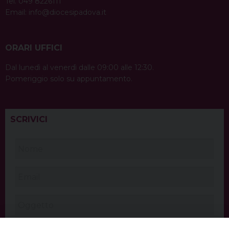
Tel. 049 8226111
Email:
info@diocesipadova.it
ORARI UFFICI
Dal lunedì al venerdì dalle 09:00 alle 12:30.
Pomeriggio solo su appuntamento.
SCRIVICI