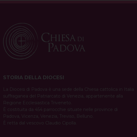
o
Bernardino di Venezia hanno avviato già da
s
qualche mese un percorso per stimolare …
t
Continua a leggere
N
condividi su
a
F
P
X
T
L
W
T
E
P
v
a
i
h
i
h
e
m
r
c
n
r
n
a
l
a
i
i
e
t
e
k
t
e
i
n
g
b
e
a
e
s
g
l
t
a
o
r
d
d
A
r
STORIA DELLA DIOCESI
t
o
e
s
I
p
a
i
La Diocesi di Padova è una sede della Chiesa cattolica in Italia
k
s
n
p
m
suffraganea del Patriarcato di Venezia, appartenente alla
o
t
Regione Ecclesiastica Triveneto.
n
È costituita da 454 parrocchie situate nelle province di
Padova, Vicenza, Venezia, Treviso, Belluno.
È retta dal vescovo Claudio Cipolla.