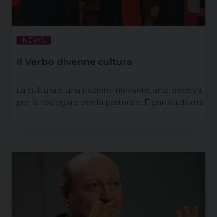
NEWS
Il Verbo divenne cultura
La cultura è una nozione rilevante, anzi, decisiva,
per la teologia e per la pastorale. È partita da qui
la prolusione tenuta a Padova dal card.
Gianfranco Ravasi, presidente del Pontificio
Consiglio per la cultura, per l’inaugurazione del
dodicesimo anno accademico della Facoltà
teologica del Triveneto, martedì 28 marzo 2017.
Scarica le relazioni: • saluto del gran
cancelliere S.E. mons. Francesco Moraglia •
relazione sulla vita …
Continua a leggere