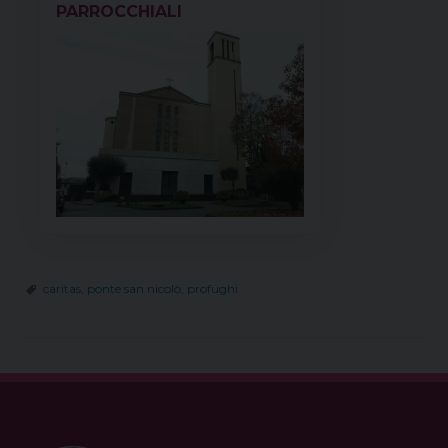
PARROCCHIALI
caritas
,
ponte san nicolò
,
profughi