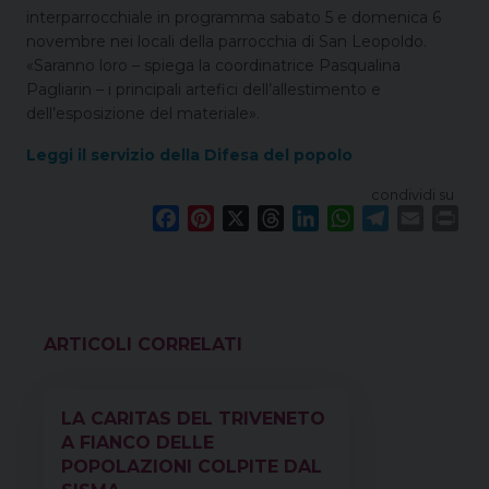
interparrocchiale in programma sabato 5 e domenica 6
novembre nei locali della parrocchia di San Leopoldo.
«Saranno loro – spiega la coordinatrice Pasqualina
Pagliarin – i principali artefici dell’allestimento e
dell’esposizione del materiale».
Leggi il servizio della Difesa del popolo
condividi su
F
P
X
T
L
W
T
E
P
a
i
h
i
h
e
m
r
c
n
r
n
a
l
a
i
e
t
e
k
t
e
i
n
b
e
a
e
s
g
l
t
o
r
d
d
A
r
VEDI ANCHE
o
e
s
I
p
a
k
s
n
p
m
LA CARITAS DEL TRIVENETO
t
A FIANCO DELLE
POPOLAZIONI COLPITE DAL