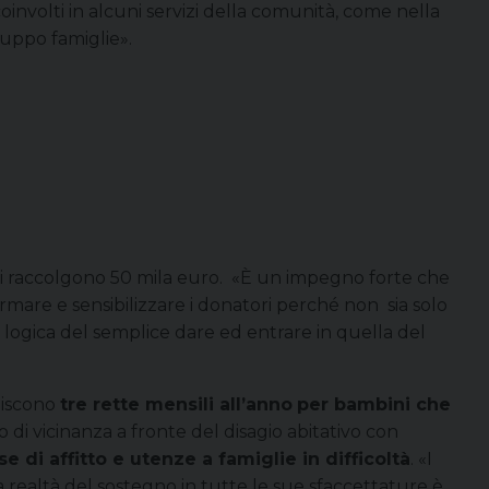
oinvolti in alcuni servizi della comunità, come nella
ruppo famiglie».
si raccolgono 50 mila euro. «È un impegno forte che
rmare e sensibilizzare i donatori perché non sia solo
a logica del semplice dare ed entrare in quella del
tiscono
tre rette mensili all’anno
per bambini che
o di vicinanza a fronte del disagio abitativo con
e di affitto e utenze a famiglie in difficoltà
. «I
a realtà del sostegno in tutte le sue sfaccettature è