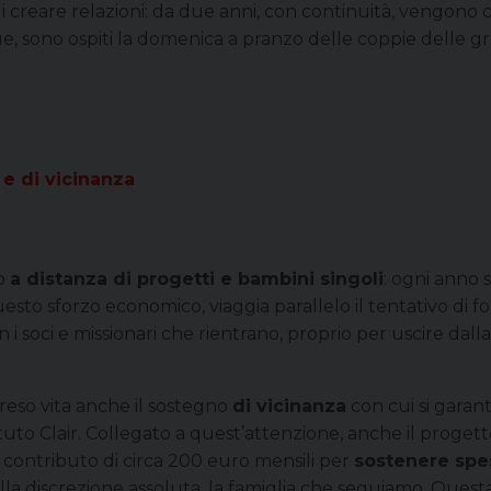
i creare relazioni: da due anni, con continuità, vengono c
e, sono ospiti la domenica a pranzo delle coppie delle g
 e di vicinanza
no
a distanza di progetti e bambini singoli
: ogni anno 
sto sforzo economico, viaggia parallelo il tentativo di fo
 soci e missionari che rientrano, proprio per uscire dall
eso vita anche il sostegno
di vicinanza
con cui si garan
ituto Clair. Collegato a quest’attenzione, anche il progett
el contributo di circa 200 euro mensili per
sostenere spes
ella discrezione assoluta, la famiglia che seguiamo. Quest