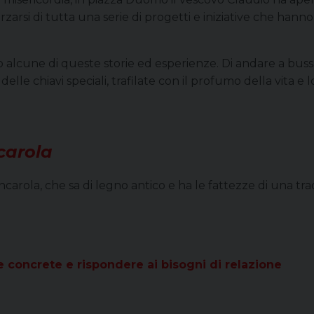
forzarsi di tutta una serie di progetti e iniziative che han
 alcune di queste storie ed esperienze. Di andare a bussa
e chiavi speciali, trafilate con il profumo della vita e lo s
carola
ncarola, che sa di legno antico e ha le fattezze di una tra
te concrete e rispondere ai bisogni di relazione