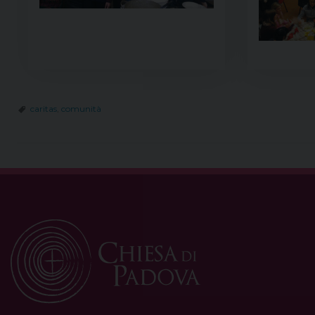
caritas
,
comunità