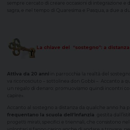
sempre cercato di creare occasioni di integrazione e d
sagra, e nel tempo di Quaresima e Pasqua, a due a du
La chiave del “sostegno”: a distanza
Attiva da 20 anni
in parrocchia la realtà del sosteg
va riconosciuto – sottolinea don Gobbi – Accanto a que
un regalo di denaro: promuoviamo quindi incontri con i
capire».
Accanto al sostegno a distanza da qualche anno ha pr
frequentano la scuola dell’infanzia
gestita dall’ist
progetti mirati, specifici e triennali, che consistono n
volontari si fanno carico anche di andare a trovare, n