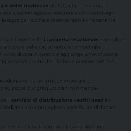
tà e delle ricchezze
della Caritas – racconta il
dove si danno risposte concrete a concreti bisogni,
 la sagra parrocchiale di settembre è interamente
nziale l’aspetto della
povertà relazionale
. Famiglie e
a a trovare delle cause nette e ben definite:
l vicino di casa. A questo si aggiunge un’evoluzione
i figli e nipoti, inoltre, fan sì che le persone anziane
otidianamente un gruppo di anziani. E
to su piccoli bisogni quotidiani non manca».
na il
servizio di distribuzione vestiti usati
(in
«Chiediamo a quanti vogliono contribuire di donare
Casa Percorso Vita di don Luca Favarin. Abbiamo