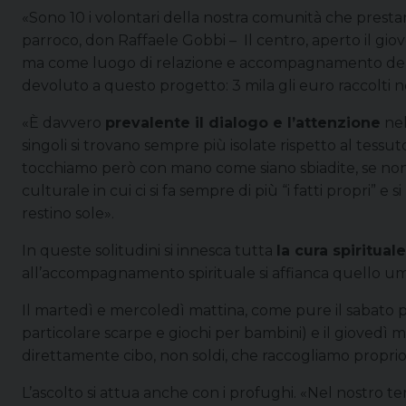
«Sono 10 i volontari della nostra comunità che presta
parroco, don Raffaele Gobbi – Il centro, aperto il gio
ma come luogo di relazione e accompagnamento delle 
devoluto a questo progetto: 3 mila gli euro raccolti n
«È davvero
prevalente il dialogo e l’attenzione
nel
singoli si trovano sempre più isolate rispetto al tess
tocchiamo però con mano come siano sbiadite, se non pe
culturale in cui ci si fa sempre di più “i fatti propri” e s
restino sole».
In queste solitudini si innesca tutta
la cura spiritual
all’accompagnamento spirituale si affianca quello uma
Il martedì e mercoledì mattina, come pure il sabato p
particolare scarpe e giochi per bambini) e il giovedì ma
direttamente cibo, non soldi, che raccogliamo proprio n
L’ascolto si attua anche con i profughi. «Nel nostro t