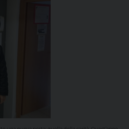
erto una nuova porta: quella della carità. Quest’anno