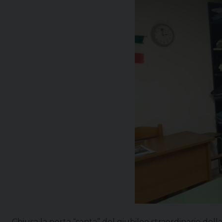
Chiusa la porta “santa” del giubileo straordinario del