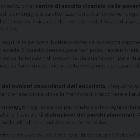
no servizio nel
centro di ascolto vicariale delle pover
vedì pomeriggio, si caratterizza non soltanto come luogo 
persone». Il ricavato del mercatino dell’usato durante
el 2016.
 seguire le persone. Notiamo come sia in crescita espone
uto sociale. E questo preoccupa e non poco. Facciamo fatic
rse, le relazioni di prossimità, da quelle con i parenti a
i respira l’anonimato. I ritmi di vita vertiginosi e pressanti d
e dei ministri straordinari dell’eucaristia
. «Seguono qu
no e relazionale, dove la mezz’ora di chiacchiere e l’aiu
omeriggio negli spazi del patronato è attivo ogni settima
ttina il servizio di
distruzione dei pacchi alimentari
. 
ello stile della condivisione e del servizio».
erritorio ne vivono una 20na, seguiti dal gruppo Polis e 