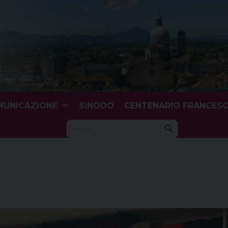
UNICAZIONE
SINODO
CENTENARIO FRANCES
Search Button
Search
for: