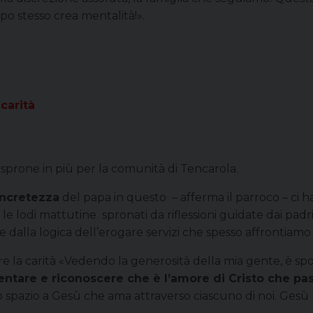
po stesso crea mentalità!».
 carità
o sprone in più per la comunità di Tencarola.
ncretezza
del papa in questo – afferma il parroco – ci h
 le lodi mattutine spronati da riflessioni guidate dai pad
e dalla logica dell’erogare servizi che spesso affrontiamo 
vere la carità «Vedendo la generosità della mia gente, è 
ntare e riconoscere che è l’amore di Cristo che pas
do spazio a Gesù che ama attraverso ciascuno di noi. Gesù n