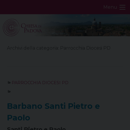
Skip
Menu
to
content
Archivi della categoria:
Parrocchia Diocesi PD
PARROCCHIA DIOCESI PD
Barbano Santi Pietro e
Paolo
Santi Pietro e Paolo