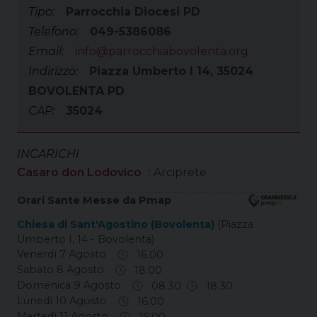
Tipo:
Parrocchia Diocesi PD
Telefono:
049-5386086
Email:
info@parrocchiabovolenta.org
Indirizzo:
Piazza Umberto I 14, 35024
BOVOLENTA PD
CAP:
35024
INCARICHI
Casaro don Lodovico
: Arciprete
Orari Sante Messe da Pmap
Chiesa di Sant'Agostino (Bovolenta)
(Piazza
Umberto I, 14 - Bovolenta)
Venerdì 7 Agosto
16.00
Sabato 8 Agosto
18.00
Domenica 9 Agosto
08.30
18.30
Lunedì 10 Agosto
16.00
Martedì 11 Agosto
16.00