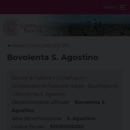
Skip
Menu
to
content
PARROCCHIA DIOCESI PD
Bovolenta S. Agostino
Diocesi di Padova
»
Conselvano
»
Collaborazione Pastorale Adige - Bacchiglione
»
Bovolenta S. Agostino
Denominazione ufficiale:
Bovolenta S.
Agostino
Altra denominazione:
S. Agostino
Codice fiscale:
92030090283