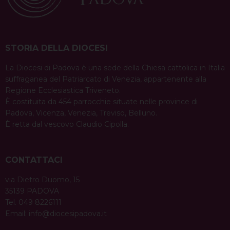
STORIA DELLA DIOCESI
La Diocesi di Padova è una sede della Chiesa cattolica in Italia
suffraganea del Patriarcato di Venezia, appartenente alla
Regione Ecclesiastica Triveneto.
È costituita da 454 parrocchie situate nelle province di
Padova, Vicenza, Venezia, Treviso, Belluno.
È retta dal vescovo Claudio Cipolla.
CONTATTACI
via Dietro Duomo, 15
35139 PADOVA
Tel. 049 8226111
Email:
info@diocesipadova.it