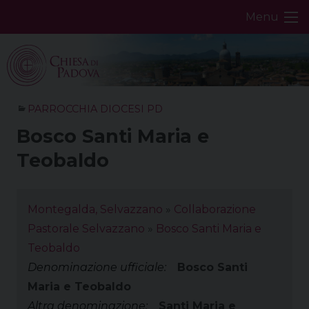
Skip
Menu
to
content
PARROCCHIA DIOCESI PD
Bosco Santi Maria e
Teobaldo
Montegalda, Selvazzano
»
Collaborazione
Pastorale Selvazzano
»
Bosco Santi Maria e
Teobaldo
Denominazione ufficiale:
Bosco Santi
Maria e Teobaldo
Altra denominazione:
Santi Maria e