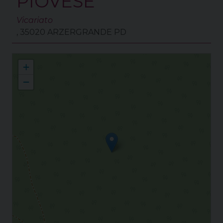
PIOVESE
Vicariato
, 35020 ARZERGRANDE PD
Diocesi di Padova
+
−