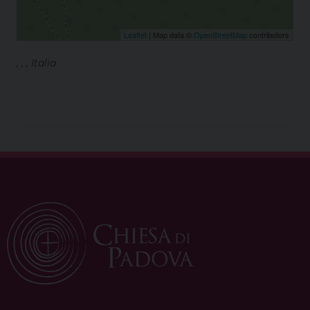
Leaflet
| Map data ©
OpenStreetMap
contributors
, , , Italia