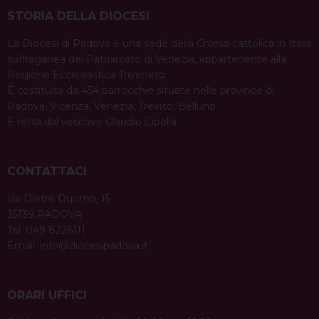
STORIA DELLA DIOCESI
La Diocesi di Padova è una sede della Chiesa cattolica in Italia
suffraganea del Patriarcato di Venezia, appartenente alla
Regione Ecclesiastica Triveneto.
È costituita da 454 parrocchie situate nelle province di
Padova, Vicenza, Venezia, Treviso, Belluno.
È retta dal vescovo Claudio Cipolla.
CONTATTACI
via Dietro Duomo, 15
35139 PADOVA
Tel. 049 8226111
Email:
info@diocesipadova.it
ORARI UFFICI