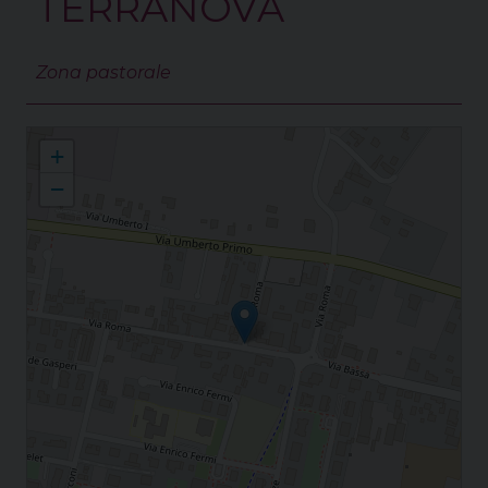
TERRANOVA
Zona pastorale
Piovese
+
−