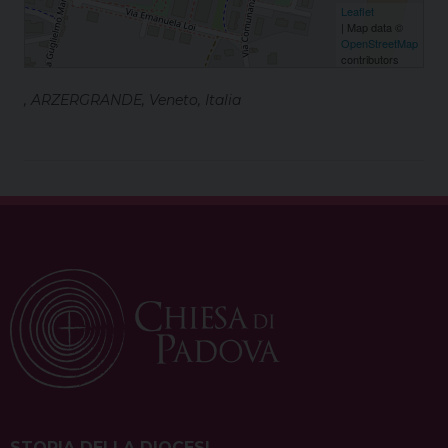
Leaflet
| Map data ©
OpenStreetMap
contributors
, ARZERGRANDE, Veneto, Italia
STORIA DELLA DIOCESI