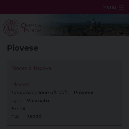
Skip
Menu
to
content
Piovese
Diocesi di Padova
»
Piovese
Denominazione ufficiale:
Piovese
Tipo:
Vicariato
Email:
CAP:
35020