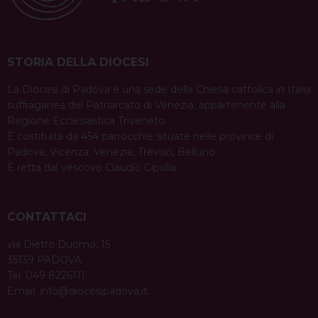
STORIA DELLA DIOCESI
La Diocesi di Padova è una sede della Chiesa cattolica in Italia
suffraganea del Patriarcato di Venezia, appartenente alla
Regione Ecclesiastica Triveneto.
È costituita da 454 parrocchie situate nelle province di
Padova, Vicenza, Venezia, Treviso, Belluno.
È retta dal vescovo Claudio Cipolla.
CONTATTACI
via Dietro Duomo, 15
35139 PADOVA
Tel. 049 8226111
Email:
info@diocesipadova.it