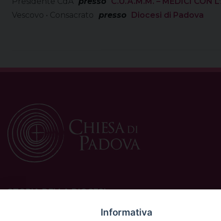
Presidente CdA
presso
C.U.A.M.M. – MEDICI CON L
Vescovo • Consacrato
presso
Diocesi di Padova
STORIA DELLA DIOCESI
La Diocesi di Padova è una sede della Chiesa cattolica in
Informativa