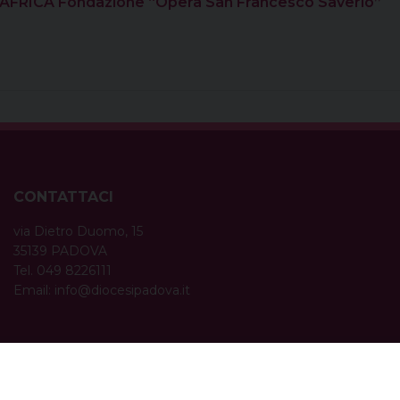
’AFRICA Fondazione “Opera San Francesco Saverio”
CONTATTACI
via Dietro Duomo, 15
35139 PADOVA
Tel. 049 8226111
Email:
info@diocesipadova.it
ORARI UFFICI
Dal lunedì al venerdì dalle 09:00 alle 12:30.