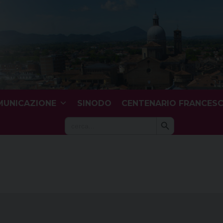
UNICAZIONE
SINODO
CENTENARIO FRANCES
Search Button
Search
for: