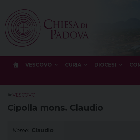
Skip
to
content
VESCOVO
CURIA
DIOCESI
COM
VESCOVO
Cipolla mons. Claudio
Claudio
Nome: