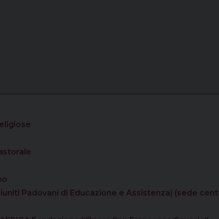
eligiose
astorale
no
i Riuniti Padovani di Educazione e Assistenza) (sede cent