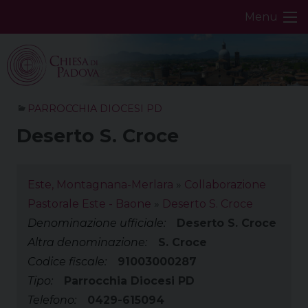
Skip
Menu
to
content
PARROCCHIA DIOCESI PD
Deserto S. Croce
Este, Montagnana-Merlara
»
Collaborazione
Pastorale Este - Baone
»
Deserto S. Croce
Denominazione ufficiale:
Deserto S. Croce
Altra denominazione:
S. Croce
Codice fiscale:
91003000287
Tipo:
Parrocchia Diocesi PD
Telefono:
0429-615094