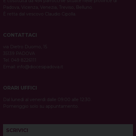
È costituita da 454 parrocchie situate nelle province di
Padova, Vicenza, Venezia, Treviso, Belluno.
È retta dal vescovo Claudio Cipolla.
CONTATTACI
via Dietro Duomo, 15
35139 PADOVA
Tel. 049 8226111
Email:
info@diocesipadova.it
ORARI UFFICI
Dal lunedì al venerdì dalle 09:00 alle 12:30.
Pomeriggio solo su appuntamento.
SCRIVICI