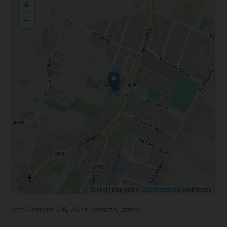
+
−
Leaflet
| Map data ©
OpenStreetMap
contributors
Via Deserto 126, ESTE, Veneto, Italia