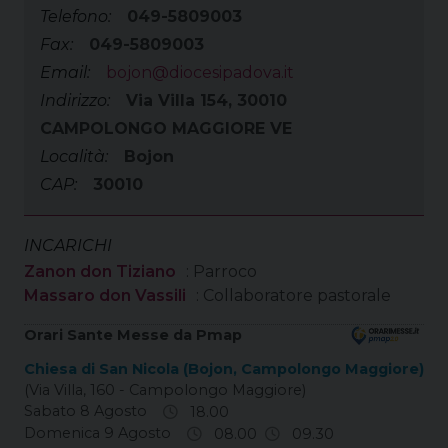
Telefono:
049-5809003
Fax:
049-5809003
Email:
bojon@diocesipadova.it
Indirizzo:
Via Villa 154, 30010
CAMPOLONGO MAGGIORE VE
Località:
Bojon
CAP:
30010
INCARICHI
Zanon don Tiziano
: Parroco
Massaro don Vassili
: Collaboratore pastorale
Orari Sante Messe da Pmap
Chiesa di San Nicola (Bojon, Campolongo Maggiore)
(Via Villa, 160 - Campolongo Maggiore)
Sabato 8 Agosto
18.00
Domenica 9 Agosto
08.00
09.30