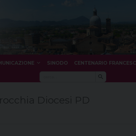
UNICAZIONE
SINODO
CENTENARIO FRANCES
Search Button
Search
for:
rocchia Diocesi PD