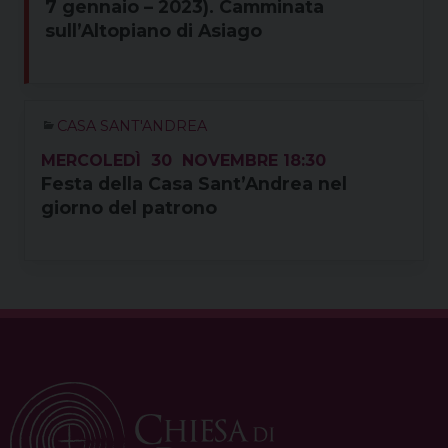
7 gennaio – 2023). Camminata
sull’Altopiano di Asiago
CASA SANT'ANDREA
MERCOLEDÌ
30
NOVEMBRE
18:30
Festa della Casa Sant’Andrea nel
giorno del patrono
P
o
s
t
N
a