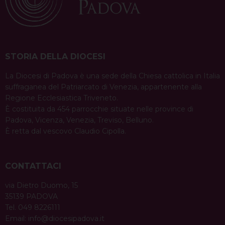
v
i
g
a
STORIA DELLA DIOCESI
t
i
La Diocesi di Padova è una sede della Chiesa cattolica in Italia
suffraganea del Patriarcato di Venezia, appartenente alla
o
Regione Ecclesiastica Triveneto.
n
È costituita da 454 parrocchie situate nelle province di
Padova, Vicenza, Venezia, Treviso, Belluno.
È retta dal vescovo Claudio Cipolla.
CONTATTACI
via Dietro Duomo, 15
35139 PADOVA
Tel. 049 8226111
Email:
info@diocesipadova.it