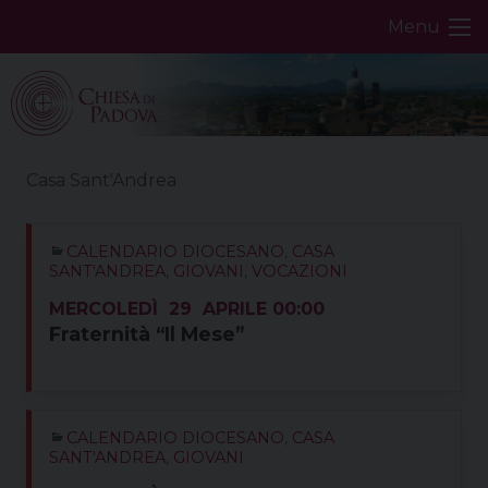
Skip
Menu
to
content
Casa Sant'Andrea
CALENDARIO DIOCESANO
,
CASA
SANT'ANDREA
,
GIOVANI
,
VOCAZIONI
MERCOLEDÌ
29
APRILE
00:00
Fraternità “Il Mese”
CALENDARIO DIOCESANO
,
CASA
SANT'ANDREA
,
GIOVANI