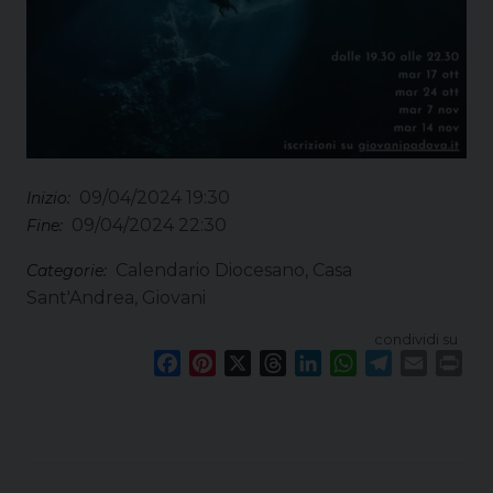
09/04/2024 19:30
Inizio:
09/04/2024 22:30
Fine:
Calendario Diocesano, Casa
Categorie:
Sant'Andrea, Giovani
condividi su
F
P
X
T
L
W
T
E
P
a
i
h
i
h
e
m
r
c
n
r
n
a
l
a
i
e
t
e
k
t
e
i
n
b
e
a
e
s
g
l
t