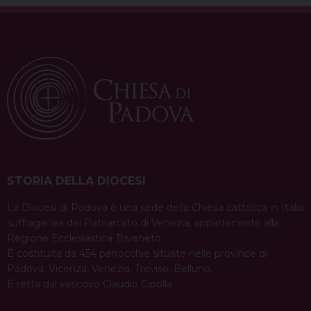
o
r
d
d
A
r
o
e
s
I
p
a
k
s
n
p
m
t
STORIA DELLA DIOCESI
La Diocesi di Padova è una sede della Chiesa cattolica in Italia
suffraganea del Patriarcato di Venezia, appartenente alla
Regione Ecclesiastica Triveneto.
È costituita da 454 parrocchie situate nelle province di
Padova, Vicenza, Venezia, Treviso, Belluno.
È retta dal vescovo Claudio Cipolla.